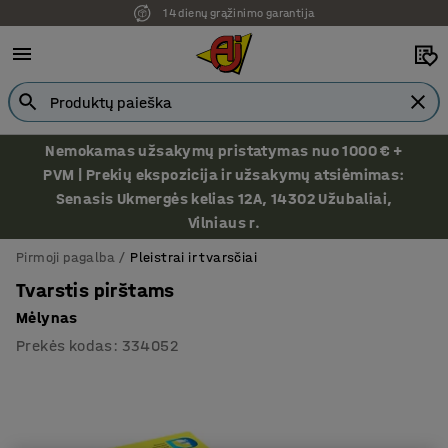
14 dienų grąžinimo garantija
Nemokamas užsakymų pristatymas nuo 1000 € +
PVM | Prekių ekspozicija ir užsakymų atsiėmimas:
Senasis Ukmergės kelias 12A, 14302 Užubaliai,
Vilniaus r.
Pirmoji pagalba
Pleistrai ir tvarsčiai
Tvarstis pirštams
Mėlynas
Prekės kodas
:
334052