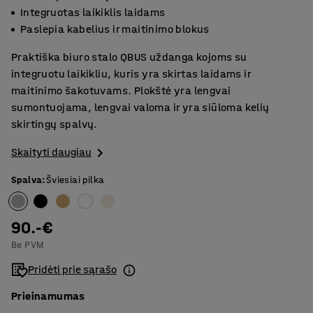
Integruotas laikiklis laidams
Paslepia kabelius ir maitinimo blokus
Praktiška biuro stalo QBUS uždanga kojoms su
integruotu laikikliu, kuris yra skirtas laidams ir
maitinimo šakotuvams. Plokštė yra lengvai
sumontuojama, lengvai valoma ir yra siūloma kelių
skirtingų spalvų.
Skaityti daugiau
Spalva
:
Šviesiai pilka
90.-€
Be PVM
Pridėti prie sąrašo
Prieinamumas