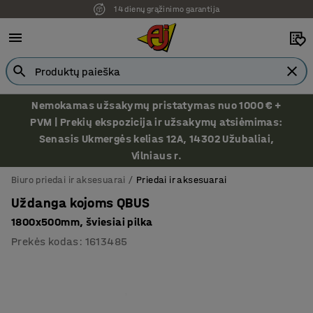
14 dienų grąžinimo garantija
Nemokamas užsakymų pristatymas nuo 1000 € +
PVM | Prekių ekspozicija ir užsakymų atsiėmimas:
Senasis Ukmergės kelias 12A, 14302 Užubaliai,
Vilniaus r.
Biuro priedai ir aksesuarai
Priedai ir aksesuarai
Uždanga kojoms QBUS
1800x500mm, šviesiai pilka
Prekės kodas
:
1613485