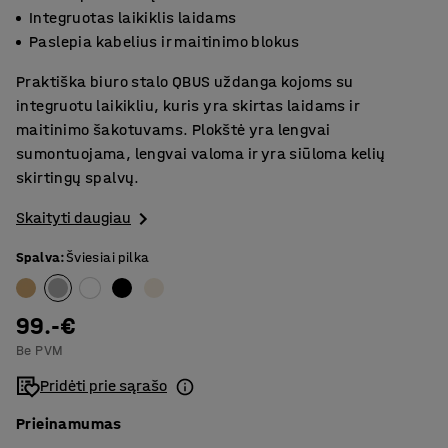
Integruotas laikiklis laidams
Paslepia kabelius ir maitinimo blokus
Praktiška biuro stalo QBUS uždanga kojoms su
integruotu laikikliu, kuris yra skirtas laidams ir
maitinimo šakotuvams. Plokštė yra lengvai
sumontuojama, lengvai valoma ir yra siūloma kelių
skirtingų spalvų.
Skaityti daugiau
Spalva
:
Šviesiai pilka
99.-€
Be PVM
Pridėti prie sąrašo
Prieinamumas