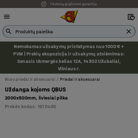
14 dienų grąžinimo garantija
Ekspozicija Vilniuje
Nemokamas užsakymų pristatymas nuo 1000 € +
PVM | Prekių ekspozicija ir užsakymų atsiėmimas:
Senasis Ukmergės kelias 12A, 14302 Užubaliai,
Vilniaus r.
Biuro priedai ir aksesuarai
Priedai ir aksesuarai
Uždanga kojoms QBUS
2000x500mm, šviesiai pilka
Prekės kodas
:
1613495