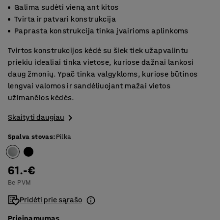
Galima sudėti vieną ant kitos
Tvirta ir patvari konstrukcija
Paprasta konstrukcija tinka įvairioms aplinkoms
Tvirtos konstrukcijos kėdė su šiek tiek užapvalintu
priekiu idealiai tinka vietose, kuriose dažnai lankosi
daug žmonių. Ypač tinka valgykloms, kuriose būtinos
lengvai valomos ir sandėliuojant mažai vietos
užimančios kėdės.
Skaityti daugiau
Spalva stovas
:
Pilka
61.-€
Be PVM
Pridėti prie sąrašo
Prieinamumas