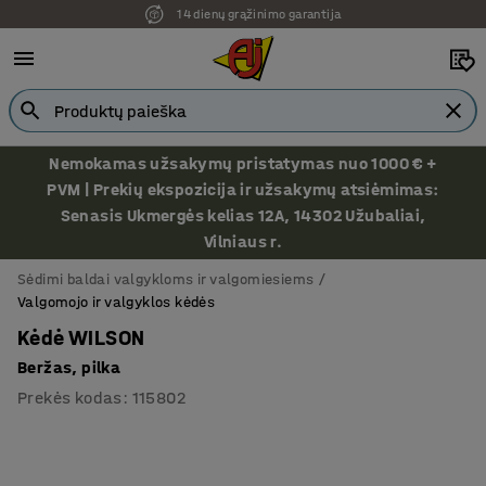
14 dienų grąžinimo garantija
Nemokamas užsakymų pristatymas nuo 1000 € +
PVM | Prekių ekspozicija ir užsakymų atsiėmimas:
Senasis Ukmergės kelias 12A, 14302 Užubaliai,
Vilniaus r.
Sėdimi baldai valgykloms ir valgomiesiems
Valgomojo ir valgyklos kėdės
Kėdė WILSON
Beržas, pilka
Prekės kodas
:
115802