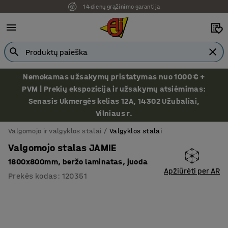
14 dienų grąžinimo garantija
Nemokamas užsakymų pristatymas nuo 1000 € +
PVM | Prekių ekspozicija ir užsakymų atsiėmimas:
Senasis Ukmergės kelias 12A, 14302 Užubaliai,
Vilniaus r.
Valgomojo ir valgyklos stalai
Valgyklos stalai
Valgomojo stalas JAMIE
1800x800mm, beržo laminatas, juoda
Apžiūrėti per AR
Prekės kodas
:
120351