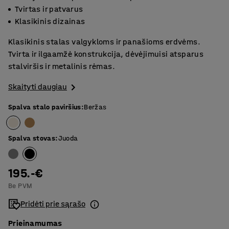
Tvirtas ir patvarus
Klasikinis dizainas
Klasikinis stalas valgykloms ir panašioms erdvėms.
Tvirta ir ilgaamžė konstrukcija, dėvėjimuisi atsparus
stalviršis ir metalinis rėmas.
Skaityti daugiau
Spalva stalo paviršius
:
Beržas
Spalva stovas
:
Juoda
195.-€
Be PVM
Pridėti prie sąrašo
Prieinamumas