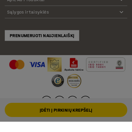
Sąlygos ir taisyklės
PRENUMERUOTI NAUJIENLAIŠKĮ
ĮDĖTI Į PIRKINIŲ KREPŠELĮ