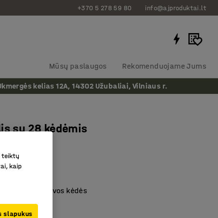
+370 5 278 59 80
info@ajproduktai.lt
Mūsų paslaugos
Rekomenduojame Jums
ergės kelias 12A, 14302 Užubaliai, Vilniaus r.
is su 28 kėdėmis
 teiktų
as
:
118641
ai, kaip
 komplekte
rba baltos spalvos kėdės
as
us slapukus