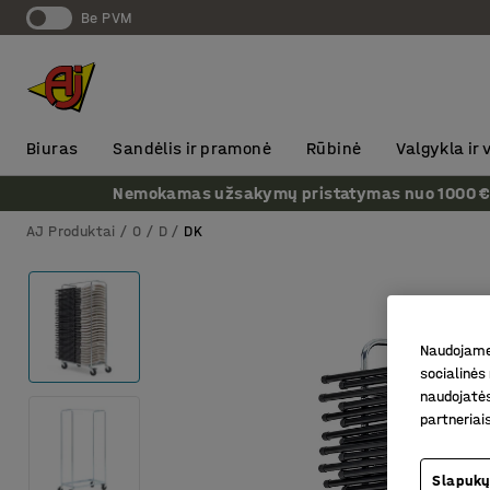
Be PVM
Biuras
Sandėlis ir pramonė
Rūbinė
Valgykla ir
Nemokamas užsakymų pristatymas nuo 1000 € + P
AJ Produktai
0
D
DK
Naudojame 
socialinės 
naudojatės
partneriai
Slapukų