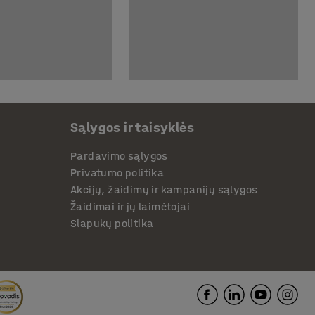
Sąlygos ir taisyklės
Pardavimo sąlygos
Privatumo politika
Akcijų, žaidimų ir kampanijų sąlygos
Žaidimai ir jų laimėtojai
Slapukų politika