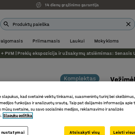
14 dienų grąžinimo garantija
 valgomasis
Priimamasis
Laukui
Mokykloms
VM | Prekių ekspozicija ir užsakymų atsiėmimas: Senasis Ukm
Komplektas
Vežimėl
Balta
slapukus, kad svetainė veiktų tinkamai, suasmenintų turinį bei skelbimus,
Prekės kod
medijos funkcijas ir analizuotų srautą. Taip pat dalijamės informacija apie t
 mūsų svetaine, su savo socialinės medijos, reklamavimo ir analizės
28 kėdės
s.
Slapukų politika
Juodos a
Komplekt
 nustatymai
Atsisakyti visų
Leisti vis