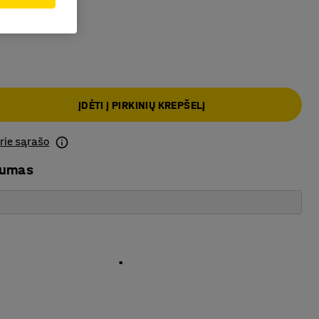
a
ĮDĖTI Į PIRKINIŲ KREPŠELĮ
prie sąrašo
mumas