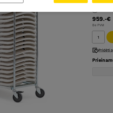
Spalva
:
Balt
959.-€
Be PVM
Pridėti 
Prieina