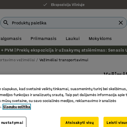
Ekspozicija Vilniuje
 valgomasis
Priimamasis
Laukui
Mokykloms
VM | Prekių ekspozicija ir užsakymų atsiėmimas: Senasis Ukm
ortavimo vežimėliai
Vežimėliai transportavimui
Vežimėl
Apkrova 
slapukus, kad svetainė veiktų tinkamai, suasmenintų turinį bei skelbimus,
Prekės kod
medijos funkcijas ir analizuotų srautą. Taip pat dalijamės informacija apie t
 mūsų svetaine, su savo socialinės medijos, reklamavimo ir analizės
3-in1 vež
s.
Slapukų politika
Kieti rat
Ergonomi
 nustatymai
Atsisakyti visų
Leisti vis