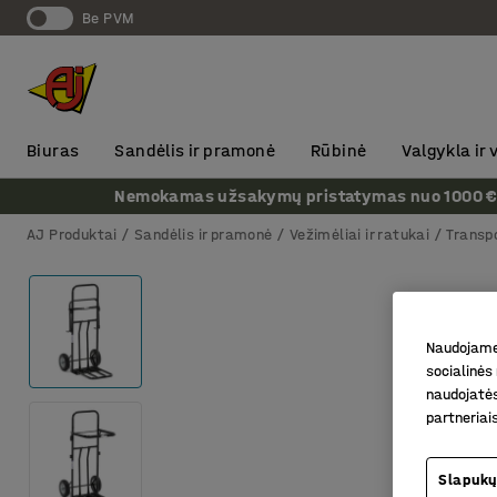
Be PVM
Biuras
Sandėlis ir pramonė
Rūbinė
Valgykla ir
Nemokamas užsakymų pristatymas nuo 1000 € + P
AJ Produktai
Sandėlis ir pramonė
Vežimėliai ir ratukai
Transp
Naudojame 
socialinės 
naudojatės
partneriai
Slapukų