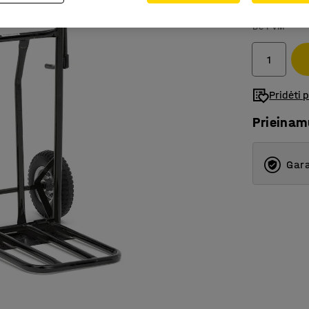
83.-€
Be PVM
Pridėti 
Prieina
Gara