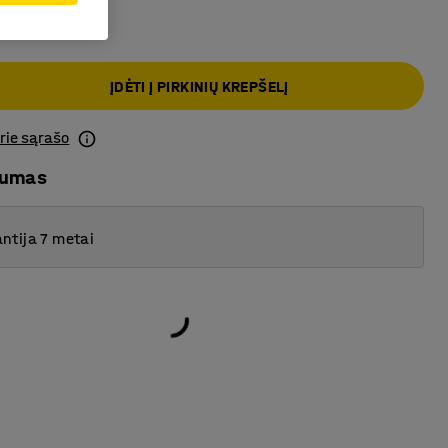
ĮDĖTI Į PIRKINIŲ KREPŠELĮ
prie sąrašo
mumas
ntija 7 metai