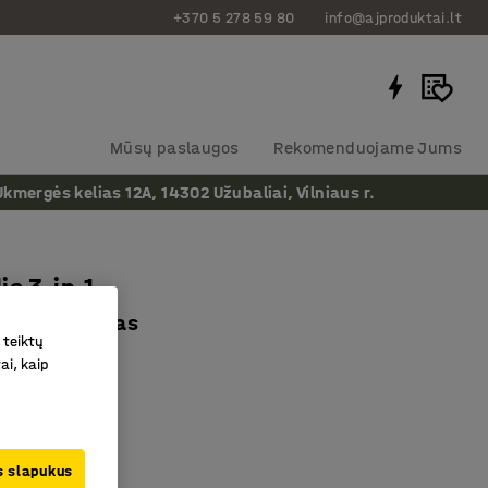
+370 5 278 59 80
info@ajproduktai.lt
Mūsų paslaugos
Rekomenduojame Jums
ergės kelias 12A, 14302 Užubaliai, Vilniaus r.
is 3-in-1
100 kg, juodas
 teiktų
as
:
24503
ai, kaip
imėlis
ukai
ška
us slapukus