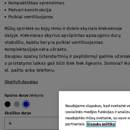
Kompaktiškas sprendimas
Patvari konstrukcija
Puikiai ventiliuojama
Rūbų spintelė su kojų rėmu ir dviem skyriais kiekvienoje
dalyje. Kiekvienas skyrius aprūpintas apsauginiu durų
stabdžiu, kabliu bei yra puikiai ventiliuojamas.
Komplektacijoje nėra užrakto.
Daugiau spalvų (standartinių ir papildomų) galima užsisa
o pristatymo laikas gali būti šiek tiek ilgesnis. Domina? 
el. paštu arba telefonu.
Skaityti daugiau
Spalva durys
:
Mėlyna
Naudojame slapukus, kad svetainė vei
socialinės medijos funkcijas ir analiz
Skaičius durys
naudojatės mūsų svetaine, su savo so
4
partneriais.
Slapukų politika