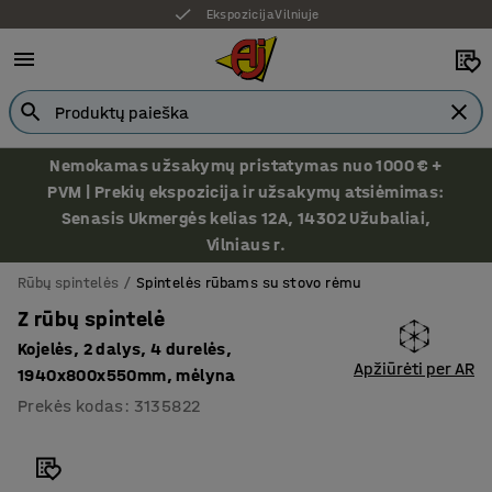
Ekspozicija Vilniuje
Nemokamas užsakymų pristatymas nuo 1000 € +
PVM | Prekių ekspozicija ir užsakymų atsiėmimas:
Senasis Ukmergės kelias 12A, 14302 Užubaliai,
Vilniaus r.
Rūbų spintelės
Spintelės rūbams su stovo rėmu
Z rūbų spintelė
Kojelės, 2 dalys, 4 durelės,
Apžiūrėti per AR
1940x800x550mm, mėlyna
Prekės kodas
:
3135822