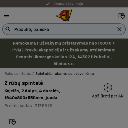
Ekspozicija Vilniuje
Nemokamas užsakymų pristatymas nuo 1000 € +
PVM | Prekių ekspozicija ir užsakymų atsiėmimas:
Senasis Ukmergės kelias 12A, 14302 Užubaliai,
Vilniaus r.
Rūbų spintelės
Spintelės rūbams su stovo rėmu
Z rūbų spintelė
Kojelės, 2 dalys, 4 durelės,
Apžiūrėti per AR
1940x800x550mm, juoda
Prekės kodas
:
3135826