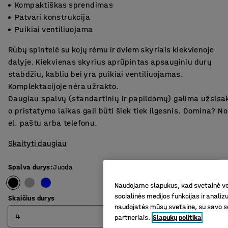
Kompaktiškas sprendimas
Patvari konstrukcija
Puikiai ventiliuojama
Rūbų spintelė su kojų rėmu ir dviem skyriais kiekvienoje
dalyje. Kiekvienas skyrius aprūpintas apsauginiu durų
stabdžiu, kabliu bei yra puikiai ventiliuojamas.
Komplektacijoje nėra užrakto.
Daugiau spalvų (standartinių ir papildomų) galima užsisa
o pristatymo laikas gali būti šiek tiek ilgesnis. Domina? 
el. paštu arba telefonu.
Skaityti daugiau
Spalva durys
:
Juoda
Naudojame slapukus, kad svetainė vei
socialinės medijos funkcijas ir analiz
Skaičius durys
naudojatės mūsų svetaine, su savo so
4
partneriais.
Slapukų politika