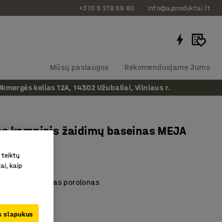
+370 5 278 59 80
info@ajproduktai.lt
Mūsų paslaugos
Rekomenduojame Jums
ergės kelias 12A, 14302 Užubaliai, Vilniaus r.
as kampinis žaidimų baseinas MEJA
pilkas
 teiktų
as
:
390292
ai, kaip
 būdu pagamintas porolonas
 ir žaidimui
ir patogus
us slapukus