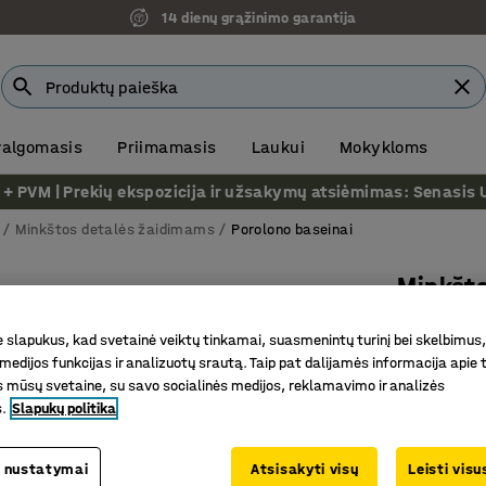
14 dienų grąžinimo garantija
 valgomasis
Priimamasis
Laukui
Mokykloms
VM | Prekių ekspozicija ir užsakymų atsiėmimas: Senasis Ukm
Minkštos detalės žaidimams
Porolono baseinai
Minkšt
Šviesiai 
slapukus, kad svetainė veiktų tinkamai, suasmenintų turinį bei skelbimus,
Prekės kod
medijos funkcijas ir analizuotų srautą. Taip pat dalijamės informacija apie t
 mūsų svetaine, su savo socialinės medijos, reklamavimo ir analizės
Šaltuoju
s.
Slapukų politika
Skaitymui
Minkštas 
 nustatymai
Atsisakyti visų
Leisti vis