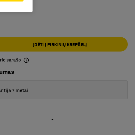
iai pilka
ĮDĖTI Į PIRKINIŲ KREPŠELĮ
prie sąrašo
mumas
ntija 7 metai