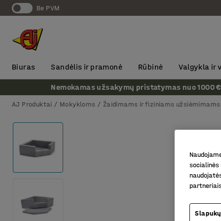
Be PVM
Biuras
Sandėlis ir pramonė
Rūbinė
Valgykla ir
Nemokamas užsakymų pristatymas nuo 1000 € + P
AJ Produktai
Mokykloms
Žaidimams ir fiziniams užsiėmimams
Naudojame 
socialinės 
naudojatės
partneriai
Slapukų