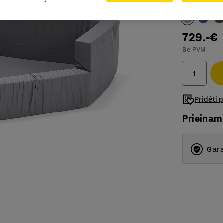
Spalva
:
Švies
729.-€
Be PVM
Pridėti 
Prieina
Gara