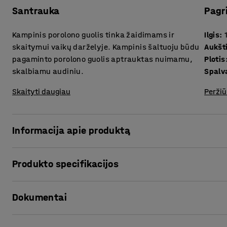
Santrauka
Pagr
Kampinis porolono guolis tinka žaidimams ir
Ilgis
:
skaitymui vaikų darželyje. Kampinis šaltuoju būdu
Aukšt
pagaminto porolono guolis aptrauktas nuimamu,
Plotis
skalbiamu audiniu.
Spalv
Skaityti daugiau
Peržiū
Informacija apie produktą
Kampinis porolono guolis MEJA – minkšta ir patogi sėdimoji
Produkto specifikacijos
Dėl universalaus ir kompaktiško dizaino jis tobulai tinka
žaidimo ir skaitymo kampeliui įrengti.
Ilgis
:
1600
mm
Dokumentai
Aukštis
:
550
mm
Kampinis šaltuoju būdu pagaminto porolono guolis aptraukt
Plotis
:
1600
mm
audiniu, tinkančiu vaikų darželiams. Audinį galima skalbt
Spalva
:
Šviesiai pilka
Spausdinti produkto puslapį