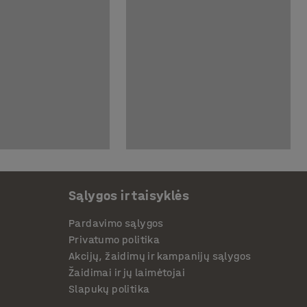
Sąlygos ir taisyklės
Pardavimo sąlygos
Privatumo politika
Akcijų, žaidimų ir kampanijų sąlygos
Žaidimai ir jų laimėtojai
Slapukų politika