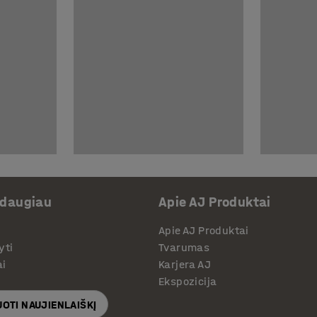
 daugiau
Apie AJ Produktai
Apie AJ Produktai
yti
Tvarumas
ai
Karjera AJ
Ekspozicija
OTI NAUJIENLAIŠKĮ