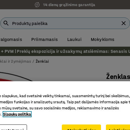
14 dienų grąžinimo garantija
 valgomasis
Priimamasis
Laukui
Mokykloms
VM | Prekių ekspozicija ir užsakymų atsiėmimas: Senasis Ukm
klai ir žymėjimas
Ženklai
Ženklas
naudoj
Lipnus po
slapukus, kad svetainė veiktų tinkamai, suasmenintų turinį bei skelbimus,
medijos funkcijas ir analizuotų srautą. Taip pat dalijamės informacija apie t
Prekės kod
 mūsų svetaine, su savo socialinės medijos, reklamavimo ir analizės
s.
Slapukų politika
EN ISO 70
Erdvėms, 