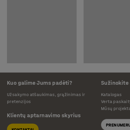
Kuo galime Jums padėti?
Sužinokite
Užsakymo atšaukimas, grąžinimas ir
Katalogas
pretenzijos
Verta paskait
Mūsų projekt
Klientų aptarnavimo skyrius
PRENUMERU
KONTAKTAI