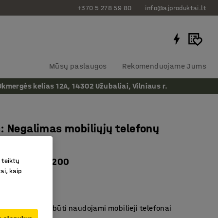
+370 5 278 59 80
info@ajproduktai.lt
Mūsų paslaugos
Rekomenduojame Jums
ergės kelias 12A, 14302 Užubaliai, Vilniaus r.
: Negalimas mobiliųjų telefonų
imas
liesteris, Ø 200
 teiktų
ai, kaip
as
:
306291
10
kuriose negali būti naudojami mobilieji telefonai