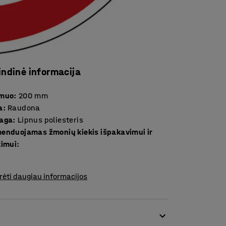
indinė informacija
smuo
:
200
mm
a
:
Raudona
aga
:
Lipnus poliesteris
enduojamas žmonių kiekis išpakavimui ir
kimui
:
rėti daugiau informacijos