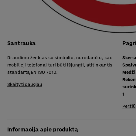
Santrauka
Pagr
Draudimo ženklas su simboliu, nurodančiu, kad
Sker
mobilieji telefonai turi būti išjungti, atitinkantis
Spalv
standartą EN ISO 7010.
Medži
Rekom
Skaityti daugiau
surin
1
Peržiū
Informacija apie produktą