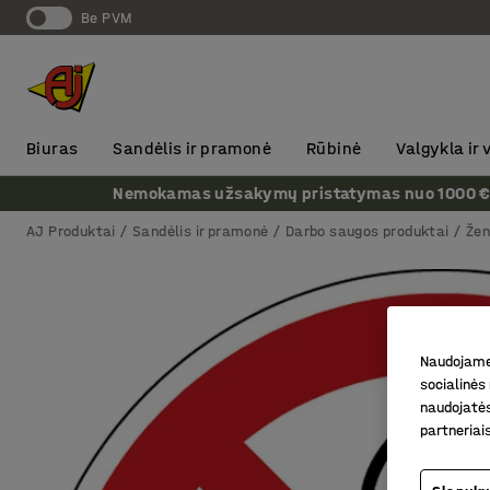
Be PVM
Biuras
Sandėlis ir pramonė
Rūbinė
Valgykla ir
Nemokamas užsakymų pristatymas nuo 1000 € + P
AJ Produktai
Sandėlis ir pramonė
Darbo saugos produktai
Žen
Naudojame 
socialinės 
naudojatės
partneriai