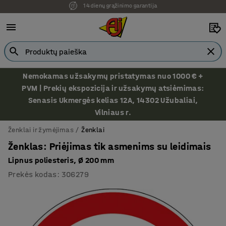
Ekspozicija Vilniuje
Nemokamas užsakymų pristatymas nuo 1000 € +
PVM | Prekių ekspozicija ir užsakymų atsiėmimas:
Senasis Ukmergės kelias 12A, 14302 Užubaliai,
Vilniaus r.
Ženklai ir žymėjimas
Ženklai
Ženklas: Priėjimas tik asmenims su leidimais
Lipnus poliesteris, Ø 200 mm
Prekės kodas
:
306279