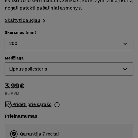
EN ISO 7010 sertifikuotas ženklas, kuris žymi zoną į kurią
negali patekti pašaliniai asmenys.
Skaityti daugiau
Skersmuo (mm)
200
Medžiaga
100
Lipnus poliesteris
200
3.99€
Aliuminis
Be PVM
Lipnus poliesteris
Pridėti prie sąrašo
Polipropilenas
Prieinamumas
Garantija 7 metai