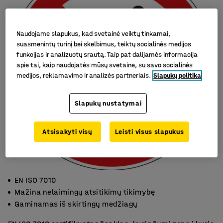
Naudojame slapukus, kad svetainė veiktų tinkamai,
suasmenintų turinį bei skelbimus, teiktų socialinės medijos
funkcijas ir analizuotų srautą. Taip pat dalijamės informacija
apie tai, kaip naudojatės mūsų svetaine, su savo socialinės
medijos, reklamavimo ir analizės partneriais.
Slapukų politika
Slapukų nustatymai
Atsisakyti visų
Leisti visus slapukus
EN ISO 7010
Mažina nelaimingų atsitikimų tikimybę
Gaminamas iš skirtingų medžiagų