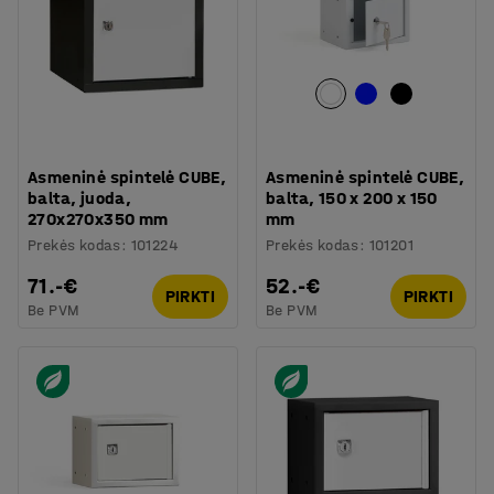
Asmeninė spintelė CUBE,
Asmeninė spintelė CUBE,
balta, juoda,
balta, 150 x 200 x 150
270x270x350 mm
mm
Prekės kodas
:
101224
Prekės kodas
:
101201
71.-€
52.-€
PIRKTI
PIRKTI
Be PVM
Be PVM