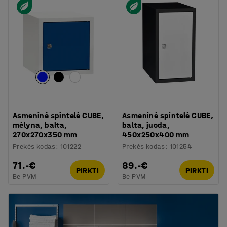
Asmeninė spintelė CUBE,
Asmeninė spintelė CUBE,
mėlyna, balta,
balta, juoda,
270x270x350 mm
450x250x400 mm
Prekės kodas
:
101222
Prekės kodas
:
101254
71.-€
89.-€
PIRKTI
PIRKTI
Be PVM
Be PVM