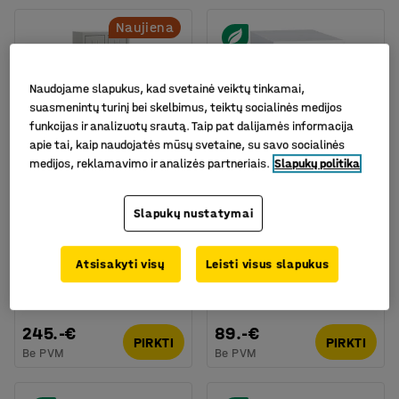
Naujiena
Naudojame slapukus, kad svetainė veiktų tinkamai,
suasmenintų turinį bei skelbimus, teiktų socialinės medijos
funkcijas ir analizuotų srautą. Taip pat dalijamės informacija
apie tai, kaip naudojatės mūsų svetaine, su savo socialinės
medijos, reklamavimo ir analizės partneriais.
Slapukų politika
Slapukų nustatymai
Asmeninių daiktų
Asmeninė spintelė CUBE,
spintelė MULTICUB, 10
mėlyna, balta,
skyrelių, 1008x412x150
450x250x400 mm
Atsisakyti visų
Leisti visus slapukus
mm, šviesiai pilka
Prekės kodas
:
101252
Prekės kodas
:
101265
245.-€
89.-€
PIRKTI
PIRKTI
Be PVM
Be PVM