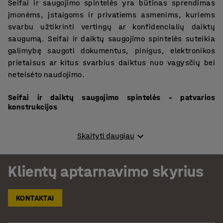
Seifai ir saugojimo spintelės yra būtinas sprendimas
įmonėms, įstaigoms ir privatiems asmenims, kuriems
svarbu užtikrinti vertingų ar konfidencialių daiktų
saugumą. Seifai ir daiktų saugojimo spintelės suteikia
galimybę saugoti dokumentus, pinigus, elektronikos
prietaisus ar kitus svarbius daiktus nuo vagysčių bei
neteisėto naudojimo.
Seifai ir daiktų saugojimo spintelės – patvarios
konstrukcijos
AJ Produktai siūlomos saugojimo spintelės ir seifai yra
Skaityti daugiau
pagaminti iš patvarių metalų, kurie užtikrina gaminių
ilgaamžiškumą ir atsparumą kasdieniam naudojimui.
Metalinės spintelės yra komplektuojamos kartu su
Klientų aptarnavimo skyrius
patikimais rakinimo mechanizmais – tradiciniais
raktiniais užraktais arba moderniais skaitmeniniais
KONTAKTAI
kodiniais užraktais. Tai suteikia galimybę pasirinkti
sprendimą pagal saugumo lygį ir patogumą.