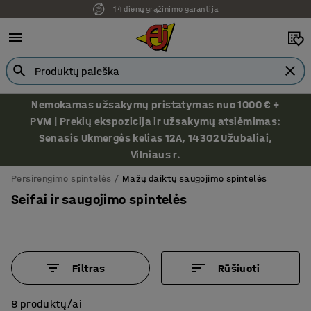
14 dienų grąžinimo garantija
Ekspozicija Vilniuje
Nemokamas užsakymų pristatymas nuo 1000 € +
PVM | Prekių ekspozicija ir užsakymų atsiėmimas:
Senasis Ukmergės kelias 12A, 14302 Užubaliai,
Vilniaus r.
Persirengimo spintelės
Mažų daiktų saugojimo spintelės
Seifai ir saugojimo spintelės
Filtras
Rūšiuoti
8 produktų/ai