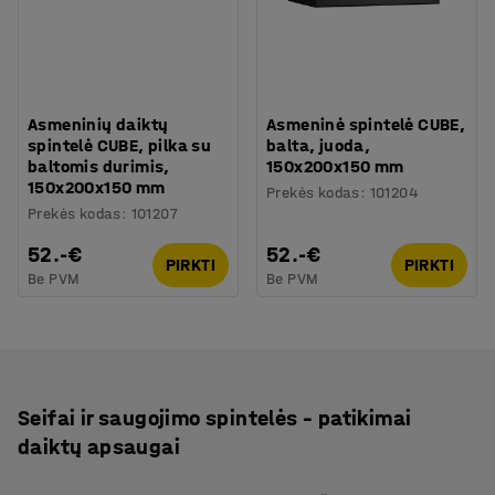
Asmeninių daiktų
Asmeninė spintelė CUBE,
spintelė CUBE, pilka su
balta, juoda,
baltomis durimis,
150x200x150 mm
150x200x150 mm
Prekės kodas
:
101204
Prekės kodas
:
101207
52.-€
52.-€
PIRKTI
PIRKTI
Be PVM
Be PVM
Seifai ir saugojimo spintelės – patikimai
daiktų apsaugai