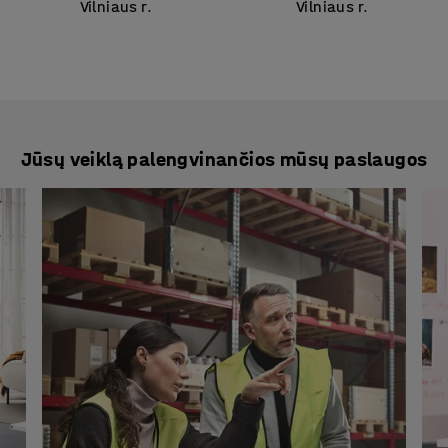
intos visos komplektacijos, originalioje pakuotėje.
Vilniaus r.
Vilniaus r.
kimo sutarties arba grąžinti dalį prekių, galite tą padaryti ne
ių grąžinimas“ pateiktų nurodymų.
užsakymai, kai užsakomas didelis prekių kiekis ir (ar) prekės 
. Didesniu kiekiu yra laikoma daugiau, nei 10 vnt. prekių arba
Jūsų veiklą palengvinančios mūsų paslaugos
00 sumą be PVM.
otų prekių pavyzdys – kilimai.
e pardavimo sąlygas bei prekių gražinimą
rasite čia
.