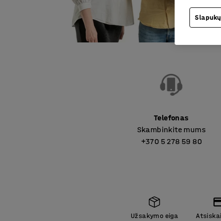
Slapukų
Telefonas
Skambinkite mums
+370 5 278 59 80
Užsakymo eiga
Atsiska