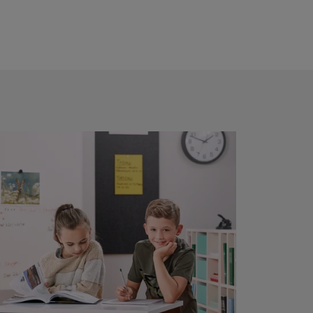
mokamai, su sąlyga, kad
pritaikytos
 prekės, kurių vertė yra