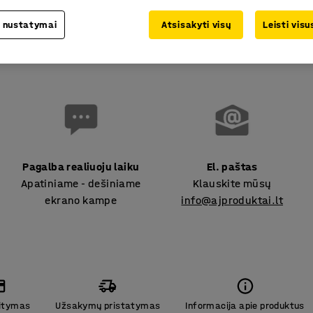
interjero projektą.
Susisiekite su mumis darbo d
 nustatymai
Atsisakyti visų
Leisti vis
Pagalba realiuoju laiku
El. paštas
Apatiniame - dešiniame
Klauskite mūsų
ekrano kampe
info@ajproduktai.lt
itymas
Užsakymų pristatymas
Informacija apie produktus