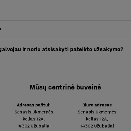
?
es, galima grąžinti per 14 kalendorinių dienų nuo prekių pri
igalvojau ir noriu atsisakyti pateikto užsakymo?
 14 kalendorinių dienų, prašome susisiekti su
klientų aptarna
es, galima grąžinti per 14 kalendorinių dienų nuo prekių pri
e pardavimo sąlygas bei prekių gražinimą
rasite čia
.
 14 kalendorinių dienų, prašome susisiekti su
klientų aptarna
Mūsų centrinė buveinė
teikiama 14 dienų pinigų grąžinimo garantija / teisė per 14 di
ja ir teisė atsisakyti pirkimo sutarties netaikomos baldams, 
enklatūrą - 94.00), pagal užsakymą pagamintoms prekėms, 
Adresas paštui:
Biuro adresas
akymą atmatuotoms prekėms** arba didesniems užsakymam
Senasis Ukmergės
Senasis Ukmergės
rtimentą. Turite teisę atidaryti pakuotę ir apžiūrėti prekes,
kelias 12A,
kelias 12A,
kina. Grąžinamos prekės turi būti tokios būklės, kokios buvo p
14302 Užubaliai
14302 Užubaliai