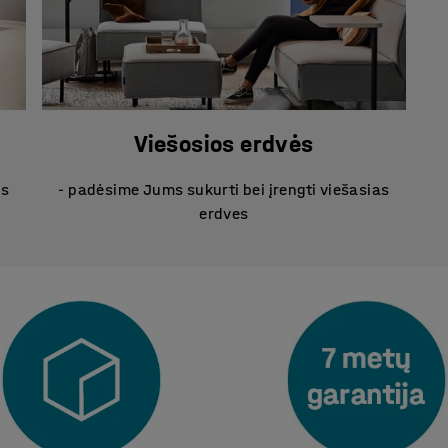
Viešosios erdvės
us
- padėsime Jums sukurti bei įrengti viešasias
erdves