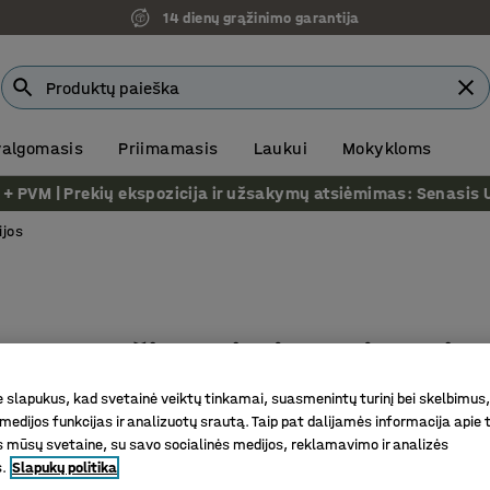
14 dienų grąžinimo garantija
 valgomasis
Priimamasis
Laukui
Mokykloms
VM | Prekių ekspozicija ir užsakymų atsiėmimas: Senasis Ukm
ijos
Džiaugsimės galėdami J
- tobulinant Jūsų darbo 
slapukus, kad svetainė veiktų tinkamai, suasmenintų turinį bei skelbimus,
medijos funkcijas ir analizuotų srautą. Taip pat dalijamės informacija apie t
 mūsų svetaine, su savo socialinės medijos, reklamavimo ir analizės
Pas mus Jūs visada gausite asmeninę konsultaci
s.
Slapukų politika
klausimas bus apie vieną baldą, prekių pristat