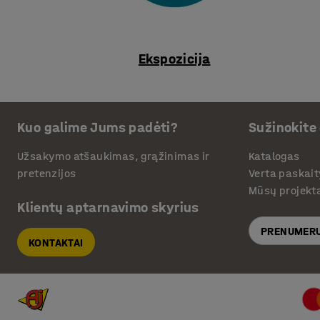
Ekspozicija
Kuo galime Jums padėti?
Sužinokite
Užsakymo atšaukimas, grąžinimas ir
Katalogas
pretenzijos
Verta paskait
Mūsų projekt
Klientų aptarnavimo skyrius
PRENUMERU
KONTAKTAI