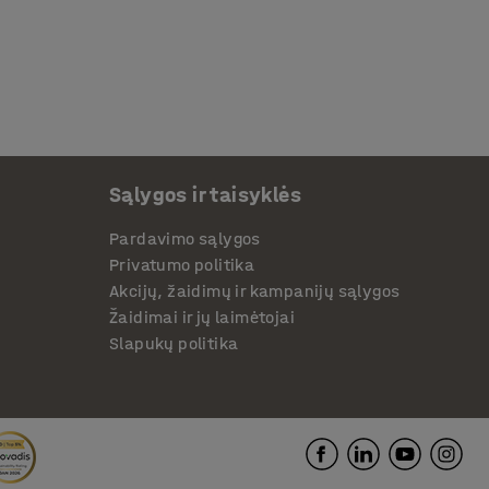
Sąlygos ir taisyklės
Pardavimo sąlygos
Privatumo politika
Akcijų, žaidimų ir kampanijų sąlygos
Žaidimai ir jų laimėtojai
Slapukų politika