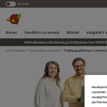
Be PVM
Biuras
Sandėlis ir pramonė
Rūbinė
Valgykla ir
Nemokamas užsakymų pristatymas nuo 1000 € + P
AJ Produktai
Susisiekite su mumis
Prekių grąžinimas ir pretenz
Naudojame 
socialinės 
naudojatės
partneriai