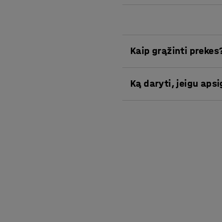
Kaip grąžinti prekes
AJ Produktai pirktas prek
Ką daryti, jeigu aps
Dėl prekių grąžinimo, per
AJ Produktai pirktas prek
Daugiau informacijos api
Dėl prekių grąžinimo, per
AJ Produktai klientams su
Pinigų grąžinimo garanti
Kombinuotąją prekių nom
užsakymams, pagal užs
mūsų įprastą produktų aso
nuspręsti, ar jos jus ten