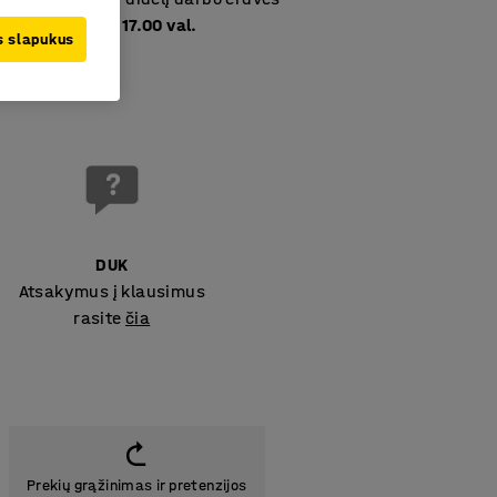
ienomis 8:00 – 17.00 val.
us slapukus
DUK
Atsakymus į klausimus
rasite
čia
Prekių grąžinimas ir pretenzijos