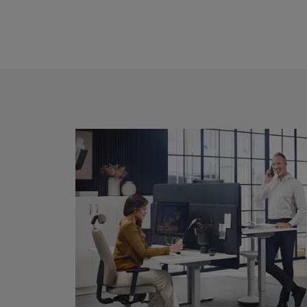
Produktai“ turi būti grąž
Jei norite atsisakyti pir
laikomasi skyriuje „Prek
*Didesni užsakymai – tai 
individualiems poreikiams
lygi arba viršija € 1500.
** Pagal užsakymą atmatu
Daugiau informacijos api