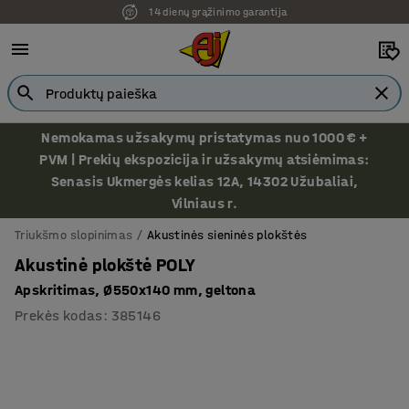
14 dienų grąžinimo garantija
Ekspozicija Vilniuje
Nemokamas užsakymų pristatymas nuo 1000 € +
PVM | Prekių ekspozicija ir užsakymų atsiėmimas:
Senasis Ukmergės kelias 12A, 14302 Užubaliai,
Vilniaus r.
Triukšmo slopinimas
Akustinės sieninės plokštės
Akustinė plokštė POLY
Apskritimas, Ø550x140 mm, geltona
Prekės kodas
:
385146