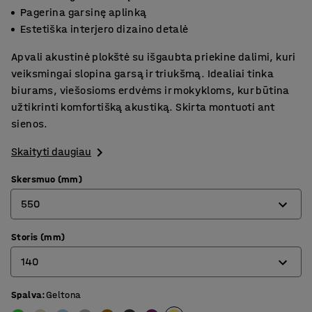
Pagerina garsinę aplinką
Estetiška interjero dizaino detalė
Apvali akustinė plokštė su išgaubta priekine dalimi, kuri
veiksmingai slopina garsą ir triukšmą. Idealiai tinka
biurams, viešosioms erdvėms ir mokykloms, kur būtina
užtikrinti komfortišką akustiką. Skirta montuoti ant
sienos.
Skaityti daugiau
Skersmuo (mm)
550
Storis (mm)
550
140
705
Spalva
:
Geltona
140