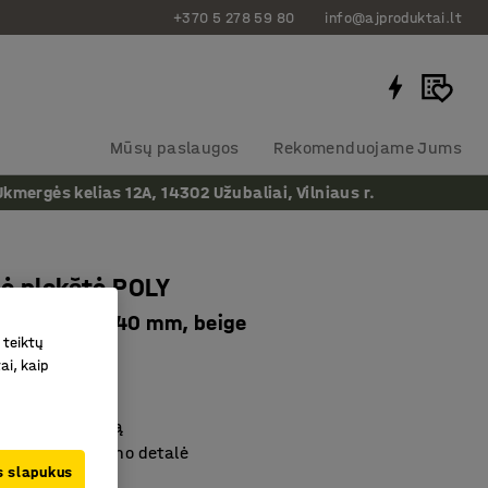
+370 5 278 59 80
info@ajproduktai.lt
Mūsų paslaugos
Rekomenduojame Jums
ergės kelias 12A, 14302 Užubaliai, Vilniaus r.
ė plokštė POLY
mas, Ø550x140 mm, beige
 teiktų
as
:
385147
ai, kaip
geliui erdvių
garsinę aplinką
 interjero dizaino detalė
us slapukus