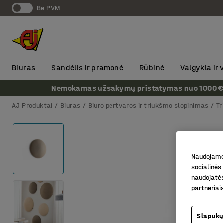
Be PVM
Biuras
Sandėlis ir pramonė
Rūbinė
Valgykla ir
Nemokamas užsakymų pristatymas nuo 1000 € + P
AJ Produktai
Biuras
Biuro pertvaros ir triukšmo slopinimas
Tr
Naudojame 
socialinės 
naudojatės
partneriai
Slapukų