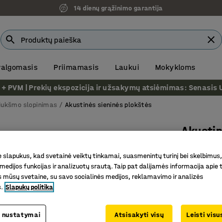
14 dienų grąžinimo garantija
 valgomasis
Priimamasis
Laukui
Mokykloms
VM | Prekių ekspozicija ir užsakymų atsiėmimas: Senasis Ukm
iukšmo slopinimas
Akustinės sieninės plokštės
Akustin
Apskriti
slapukus, kad svetainė veiktų tinkamai, suasmenintų turinį bei skelbimus,
Prekės kod
medijos funkcijas ir analizuotų srautą. Taip pat dalijamės informacija apie t
 mūsų svetaine, su savo socialinės medijos, reklamavimo ir analizės
Tinka dau
s.
Slapukų politika
Pagerina 
Estetiška
 nustatymai
Atsisakyti visų
Leisti vis