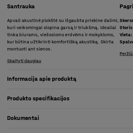
Santrauka
Pagr
Apvali akustinė plokštė su išgaubta priekine dalimi,
Sker
kuri veiksmingai slopina garsą ir triukšmą. Idealiai
Storis
tinka biurams, viešosioms erdvėms ir mokykloms,
Vieta
:
kur būtina užtikrinti komfortišką akustiką. Skirta
Spalv
montuoti ant sienos.
Peržiū
Skaityti daugiau
Informacija apie produktą
Prislopinkite triukšmą ir sukurkite švelnesnę ir malones
Produkto specifikacijos
akustines plokštes! Jos ne tik sumažins garso lygį, bet ir 
ant sienų biuruose, valgyklose, bendrose erdvėse arba kl
Skersmuo
:
550
mm
Dokumentai
Storis
:
140
mm
Akustinė plokštė aptraukta tvirta medžiaga ir turi minkšt
Vieta
:
Kabinamas ant sienos
atsispindėjimo trukmę ir slopina triukšmą. Dėl lengvos kon