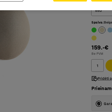
Skersmuo (
550
Spalva
:
Beig
550
705
159.-€
Be PVM
Pridėti 
Prieina
Gara