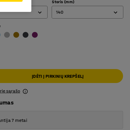
mm)
Storis (mm)
140
e
140
170
ĮDĖTI Į PIRKINIŲ KREPŠELĮ
prie sąrašo
mumas
ntija 7 metai