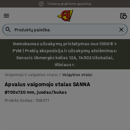
14 dienų grąžinimo garantija
Nemokamas užsakymų pristatymas nuo 1000 € +
PVM | Prekių ekspozicija ir užsakymų atsiėmimas:
Senasis Ukmergės kelias 12A, 14302 Užubaliai,
Vilniaus r.
Valgomojo ir valgyklos stalai
Valgyklos stalai
Apvalus valgomojo stalas SANNA
Ø700x720 mm, juodas/bukas
Prekės kodas
:
108311