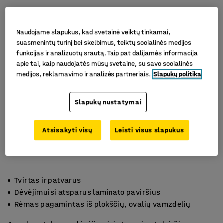
Naudojame slapukus, kad svetainė veiktų tinkamai,
suasmenintų turinį bei skelbimus, teiktų socialinės medijos
funkcijas ir analizuotų srautą. Taip pat dalijamės informacija
apie tai, kaip naudojatės mūsų svetaine, su savo socialinės
medijos, reklamavimo ir analizės partneriais.
Slapukų politika
Slapukų nustatymai
Atsisakyti visų
Leisti visus slapukus
Tvirtas ir patvarus
Dėvėjimuisi atsparus laminato paviršius
Rėmas pagamintas iš plokščių, ovalių vamzdelių