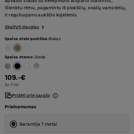
Apvalus stalas su dėvėjimuisi atspariu stalviršiu,
išlenktu rėmu, pagamintu iš plokščių, ovalių vamzdelių,
ir reguliuojamo aukščio kojelėmis.
Skaityti daugiau
Spalva stalo paviršius
:
Bukas
Spalva stovas
:
Juoda
109.-€
Be PVM
Pridėti prie sąrašo
Prieinamumas
Garantija 7 metai