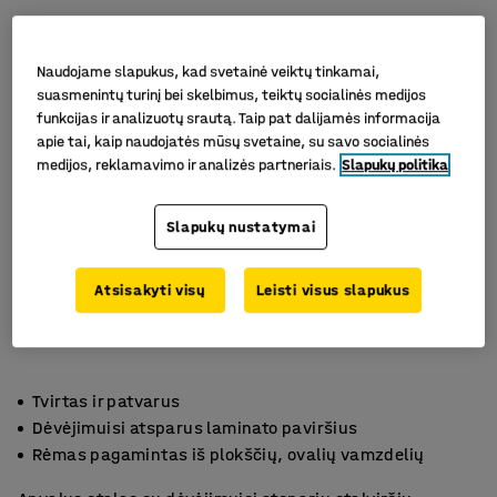
Naudojame slapukus, kad svetainė veiktų tinkamai,
suasmenintų turinį bei skelbimus, teiktų socialinės medijos
funkcijas ir analizuotų srautą. Taip pat dalijamės informacija
apie tai, kaip naudojatės mūsų svetaine, su savo socialinės
medijos, reklamavimo ir analizės partneriais.
Slapukų politika
Slapukų nustatymai
Atsisakyti visų
Leisti visus slapukus
Tvirtas ir patvarus
Dėvėjimuisi atsparus laminato paviršius
Rėmas pagamintas iš plokščių, ovalių vamzdelių