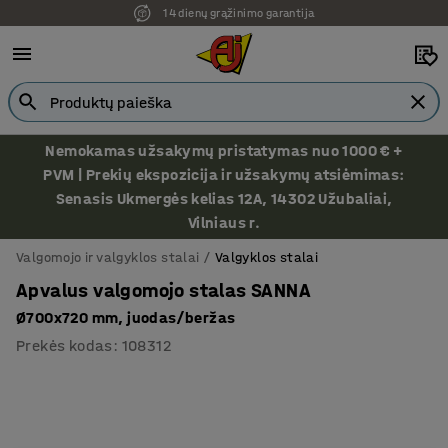
14 dienų grąžinimo garantija
Nemokamas užsakymų pristatymas nuo 1000 € +
PVM | Prekių ekspozicija ir užsakymų atsiėmimas:
Senasis Ukmergės kelias 12A, 14302 Užubaliai,
Vilniaus r.
Valgomojo ir valgyklos stalai
Valgyklos stalai
Apvalus valgomojo stalas SANNA
Ø700x720 mm, juodas/beržas
Prekės kodas
:
108312