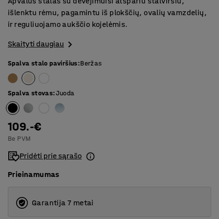
Apvalus stalas su dėvėjimuisi atspariu stalviršiu,
išlenktu rėmu, pagamintu iš plokščių, ovalių vamzdelių,
ir reguliuojamo aukščio kojelėmis.
Skaityti daugiau
Spalva stalo paviršius
:
Beržas
Spalva stovas
:
Juoda
109.-€
Be PVM
Pridėti prie sąrašo
Prieinamumas
Garantija 7 metai