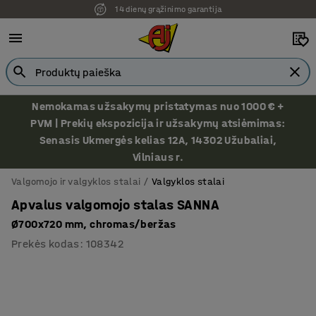
14 dienų grąžinimo garantija
Nemokamas užsakymų pristatymas nuo 1000 € +
PVM | Prekių ekspozicija ir užsakymų atsiėmimas:
Senasis Ukmergės kelias 12A, 14302 Užubaliai,
Vilniaus r.
Valgomojo ir valgyklos stalai
Valgyklos stalai
Apvalus valgomojo stalas SANNA
Ø700x720 mm, chromas/beržas
Prekės kodas
:
108342