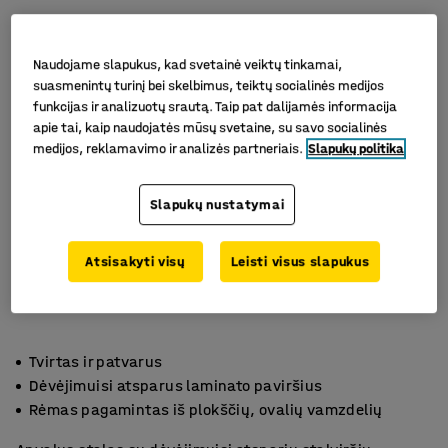
Naudojame slapukus, kad svetainė veiktų tinkamai,
suasmenintų turinį bei skelbimus, teiktų socialinės medijos
funkcijas ir analizuotų srautą. Taip pat dalijamės informacija
apie tai, kaip naudojatės mūsų svetaine, su savo socialinės
medijos, reklamavimo ir analizės partneriais.
Slapukų politika
Slapukų nustatymai
Atsisakyti visų
Leisti visus slapukus
Tvirtas ir patvarus
Dėvėjimuisi atsparus laminato paviršius
Rėmas pagamintas iš plokščių, ovalių vamzdelių