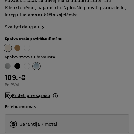
Apvalus stalas su dėvėjimuisi atspariu stalviršiu,
išlenktu rėmu, pagamintu iš plokščių, ovalių vamzdelių,
ir reguliuojamo aukščio kojelėmis.
Skaityti daugiau
Spalva stalo paviršius
:
Beržas
Spalva stovas
:
Chromuota
109.-€
Be PVM
Pridėti prie sąrašo
Prieinamumas
Garantija 7 metai