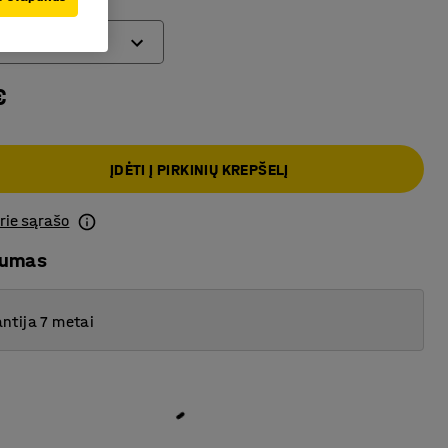
€
ĮDĖTI Į PIRKINIŲ KREPŠELĮ
prie sąrašo
mumas
ntija 7 metai