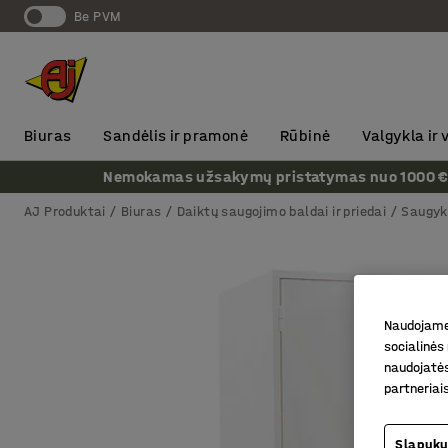
Be PVM
Biuras
Sandėlis ir pramonė
Rūbinė
Valgykla ir
Nemokamas užsakymų pristatymas nuo 1000 € + P
AJ Produktai
Biuras
Daiktų saugojimo baldai ir priedai
Saugykl
Naudojame 
socialinės 
naudojatės
partneriai
Slapukų