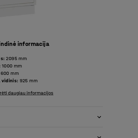
indinė informacija
is
:
2095
mm
:
1000
mm
600
mm
, vidinis
:
925
mm
rėti daugiau informacijos
s pagal SP 2369 metodą. Tarp dvigubų plieno
rinė izoliacija (A1 europinės klasės