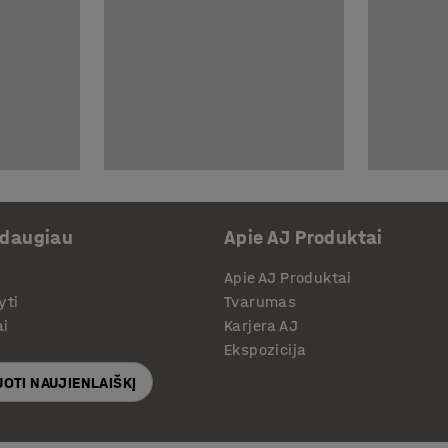
 daugiau
Apie AJ Produktai
Apie AJ Produktai
yti
Tvarumas
ai
Karjera AJ
Ekspozicija
OTI NAUJIENLAIŠKĮ