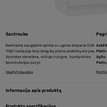
Santrauka
Pagr
Rakinama saugojimo spinta su ugniai atsparia (ISO
Aukšt
1182) izoliacija tarp dvigubų plieno plokščių duryse,
Plotis
šoninėse sienelėse, viršuje ir dugne. Sustiprintos
Gylis
:
konstrukcijos durys.
Plotis
Skaityti daugiau
Peržiū
Informacija apie produktą
Spintos atsparumas išoriniam ugnies poveikiui išbandyta
Produkto specifikacijos
lakštų duryse, šonuose, viršuje ir dugne įtaisyta priešgais