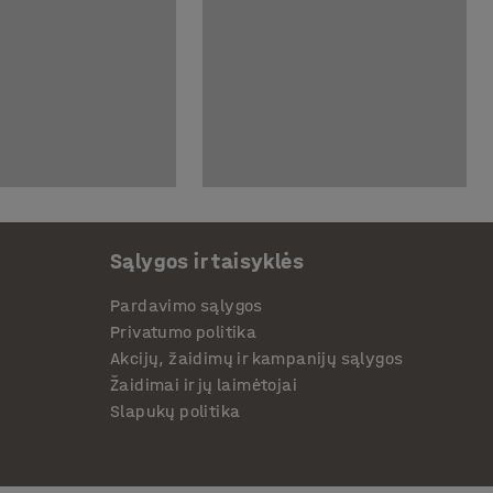
Sąlygos ir taisyklės
Pardavimo sąlygos
Privatumo politika
Akcijų, žaidimų ir kampanijų sąlygos
Žaidimai ir jų laimėtojai
Slapukų politika