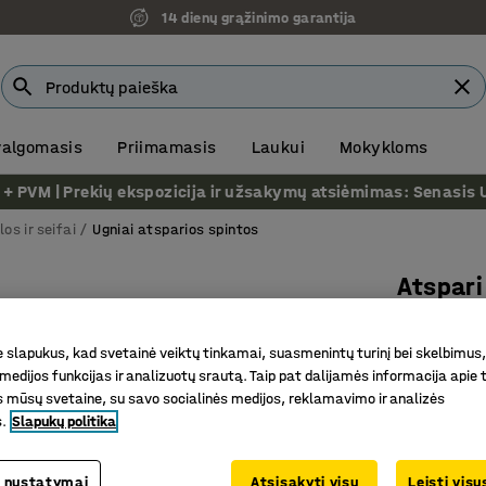
14 dienų grąžinimo garantija
 valgomasis
Priimamasis
Laukui
Mokykloms
VM | Prekių ekspozicija ir užsakymų atsiėmimas: Senasis Ukm
os ir seifai
Ugniai atsparios spintos
Atspari
2095x10
slapukus, kad svetainė veiktų tinkamai, suasmenintų turinį bei skelbimus,
Prekės kod
medijos funkcijas ir analizuotų srautą. Taip pat dalijamės informacija apie t
Sustiprin
 mūsų svetaine, su savo socialinės medijos, reklamavimo ir analizės
s.
Slapukų politika
Rakinam
Patikrin
 nustatymai
Atsisakyti visų
Leisti vis