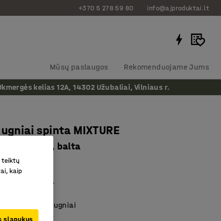
+370 5 278 59 80
info@ajproduktai.lt
Mūsų paslaugos
Rekomenduojame Jums
ergės kelias 12A, 14302 Užubaliai, Vilniaus r.
 ugniai spinta MIXTURE
00x600 mm, balta
 teiktų
as
:
755216
ai, kaip
ta konstrukcija
a
tas atsparumas ugniai
us slapukus