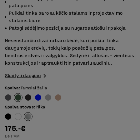
patalpoms
Puikiai tinka baro aukščio stalams ir projektavimo
stalams biure
Patogi sėdėjimo pozicija su nugaros atlošu ir pakoja
Nesenstančio dizaino baro kėdė, kuri puikiai tinka
daugumoje erdvių, tokių kaip posėdžių patalpos,
bendros erdvės ir valgyklos. Sėdynė ir atlošas – vientisos
konstrukcijos ir aptraukti itin patvariu audiniu.
Skaityti daugiau
Spalva
:
Tamsiai žalia
Spalva stovas
:
Pilka
175.-€
Be PVM