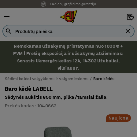
14 dienų grąžinimo garantija
Nemokamas užsakymų pristatymas nuo 1000 € +
PVM | Prekių ekspozicija ir užsakymų atsiėmimas:
Senasis Ukmergės kelias 12A, 14302 Užubaliai,
Vilniaus r.
Sėdimi baldai valgykloms ir valgomiesiems
Baro kėdės
Baro kėdė LABELL
Sėdynės aukštis 650 mm, pilka/tamsiai žalia
Prekės kodas
:
1040662
Naujiena