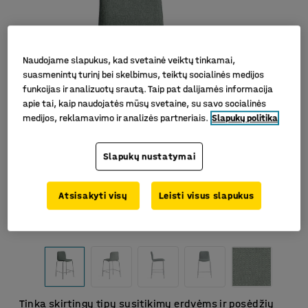
Naudojame slapukus, kad svetainė veiktų tinkamai,
suasmenintų turinį bei skelbimus, teiktų socialinės medijos
funkcijas ir analizuotų srautą. Taip pat dalijamės informacija
apie tai, kaip naudojatės mūsų svetaine, su savo socialinės
medijos, reklamavimo ir analizės partneriais.
Slapukų politika
Slapukų nustatymai
Atsisakyti visų
Leisti visus slapukus
Tinka skirtingų tipų susitikimų erdvėms ir posėdžių