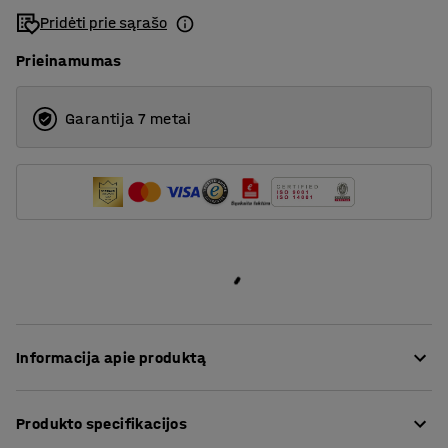
Pridėti prie sąrašo
Prieinamumas
Garantija 7 metai
Informacija apie produktą
Ši baro kėdė idealiai tinka aplinkoms, kuriose
Produkto specifikacijos
pageidaujama aukštesnė sėdėjimo padėtis, pavyzdžiui,