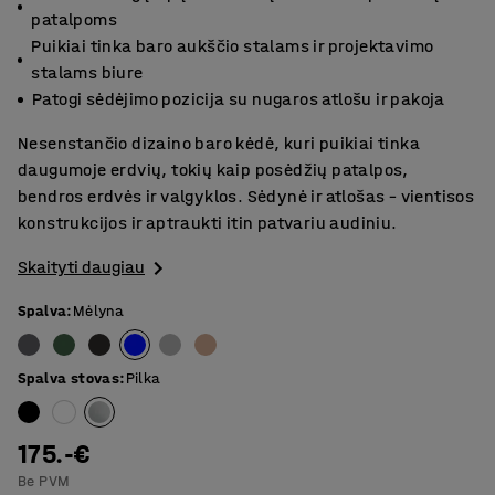
patalpoms
Puikiai tinka baro aukščio stalams ir projektavimo
stalams biure
Patogi sėdėjimo pozicija su nugaros atlošu ir pakoja
Nesenstančio dizaino baro kėdė, kuri puikiai tinka
daugumoje erdvių, tokių kaip posėdžių patalpos,
bendros erdvės ir valgyklos. Sėdynė ir atlošas – vientisos
konstrukcijos ir aptraukti itin patvariu audiniu.
Skaityti daugiau
Spalva
:
Mėlyna
Spalva stovas
:
Pilka
175.-€
Be PVM