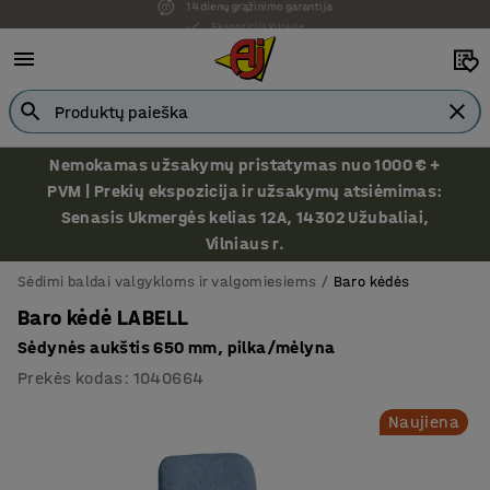
Ekspozicija Vilniuje
Nemokamas užsakymų pristatymas nuo 1000 € +
PVM | Prekių ekspozicija ir užsakymų atsiėmimas:
Senasis Ukmergės kelias 12A, 14302 Užubaliai,
Vilniaus r.
Sėdimi baldai valgykloms ir valgomiesiems
Baro kėdės
Baro kėdė LABELL
Sėdynės aukštis 650 mm, pilka/mėlyna
Prekės kodas
:
1040664
Naujiena