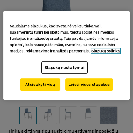
Naudojame slapukus, kad svetainė veiktų tinkamai,
suasmenintų turinį bei skelbimus, teiktų socialinės medijos
funkcijas ir analizuotų srautą. Taip pat dalijamės informacija
apie tai, kaip naudojatės mūsų svetaine, su savo socialinės
medijos, reklamavimo ir analizės partneriais.
Slapukų politika
Slapukų nustatymai
Atsisakyti visų
Leisti visus slapukus
Tinka skirtingų tipų susitikimų erdvėms ir posėdžių