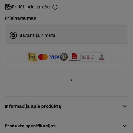
Pridėti prie sąrašo
Prieinamumas
Garantija 7 metai
Informacija apie produktą
Ši baro kėdė idealiai tinka aplinkoms, kuriose
Produkto specifikacijos
pageidaujama aukštesnė sėdėjimo padėtis, pavyzdžiui,