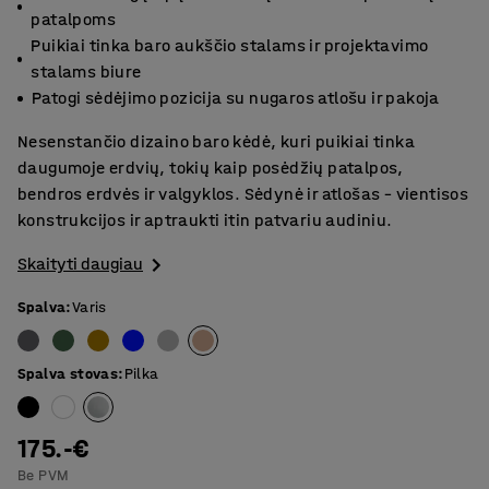
patalpoms
Puikiai tinka baro aukščio stalams ir projektavimo
stalams biure
Patogi sėdėjimo pozicija su nugaros atlošu ir pakoja
Nesenstančio dizaino baro kėdė, kuri puikiai tinka
daugumoje erdvių, tokių kaip posėdžių patalpos,
bendros erdvės ir valgyklos. Sėdynė ir atlošas – vientisos
konstrukcijos ir aptraukti itin patvariu audiniu.
Skaityti daugiau
Spalva
:
Varis
Spalva stovas
:
Pilka
175.-€
Be PVM