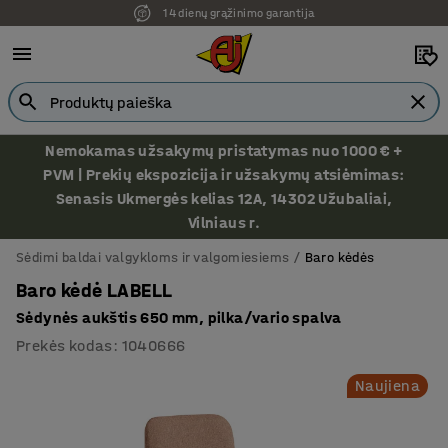
Ekspozicija Vilniuje
Nemokamas užsakymų pristatymas nuo 1000 € +
PVM | Prekių ekspozicija ir užsakymų atsiėmimas:
Senasis Ukmergės kelias 12A, 14302 Užubaliai,
Vilniaus r.
Sėdimi baldai valgykloms ir valgomiesiems
Baro kėdės
Baro kėdė LABELL
Sėdynės aukštis 650 mm, pilka/vario spalva
Prekės kodas
:
1040666
Naujiena