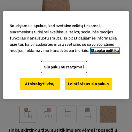
Naudojame slapukus, kad svetainė veiktų tinkamai,
suasmenintų turinį bei skelbimus, teiktų socialinės medijos
funkcijas ir analizuotų srautą. Taip pat dalijamės informacija
apie tai, kaip naudojatės mūsų svetaine, su savo socialinės
medijos, reklamavimo ir analizės partneriais.
Slapukų politika
Slapukų nustatymai
Atsisakyti visų
Leisti visus slapukus
Tinka skirtingų tipų susitikimų erdvėms ir posėdžių