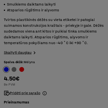
Smulkiems daiktams laikyti
Atsparios rūgštims ir alyvoms
Tvirtos plastikinės dėžės su vieta etiketei ir patogiai
suimamos konstrukcijos kraštais - priekyje ir gale. Dėžės
sudedamos viena ant kitos ir puikiai tinka smulkiems
daiktams laikyti. Atsparios rūgštims, alyvoms ir
temperatūros pokyčiams nuo –40 ˚C iki +90 ˚C.
Skaityti daugiau
Spalva dėžė
:
Mėlyna
4.50€
Be PVM
Pridėti prie sąrašo
Prieinamumas