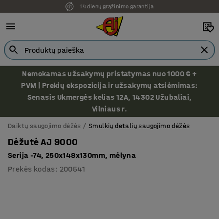
14 dienų grąžinimo garantija
Nemokamas užsakymų pristatymas nuo 1000 € +
PVM | Prekių ekspozicija ir užsakymų atsiėmimas:
Senasis Ukmergės kelias 12A, 14302 Užubaliai,
Vilniaus r.
Daiktų saugojimo dėžės
Smulkių detalių saugojimo dėžės
Dėžutė AJ 9000
Serija -74, 250x148x130mm, mėlyna
Prekės kodas
:
200541