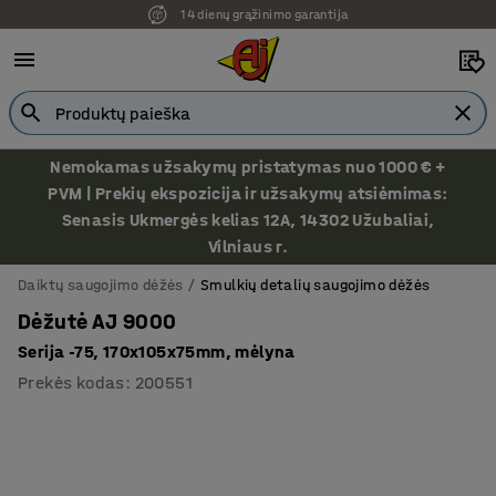
14 dienų grąžinimo garantija
Ekspozicija Vilniuje
Nemokamas užsakymų pristatymas nuo 1000 € +
PVM | Prekių ekspozicija ir užsakymų atsiėmimas:
Senasis Ukmergės kelias 12A, 14302 Užubaliai,
Vilniaus r.
Daiktų saugojimo dėžės
Smulkių detalių saugojimo dėžės
Dėžutė AJ 9000
Serija -75, 170x105x75mm, mėlyna
Prekės kodas
:
200551