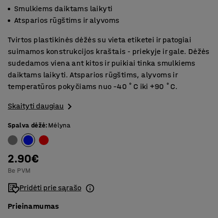
Smulkiems daiktams laikyti
Atsparios rūgštims ir alyvoms
Tvirtos plastikinės dėžės su vieta etiketei ir patogiai
suimamos konstrukcijos kraštais - priekyje ir gale. Dėžės
sudedamos viena ant kitos ir puikiai tinka smulkiems
daiktams laikyti. Atsparios rūgštims, alyvoms ir
temperatūros pokyčiams nuo –40 ˚C iki +90 ˚C.
Skaityti daugiau
Spalva dėžė
:
Mėlyna
2.90€
Be PVM
Pridėti prie sąrašo
Prieinamumas