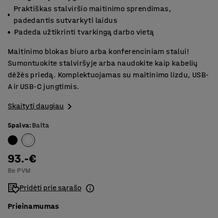
Praktiškas stalviršio maitinimo sprendimas,
padedantis sutvarkyti laidus
Padeda užtikrinti tvarkingą darbo vietą
Maitinimo blokas biuro arba konferenciniam stalui!
Sumontuokite stalviršyje arba naudokite kaip kabelių
dėžės priedą. Komplektuojamas su maitinimo lizdu, USB-
A ir USB-C jungtimis.
Skaityti daugiau
Spalva
:
Balta
93.-€
Be PVM
Pridėti prie sąrašo
Prieinamumas