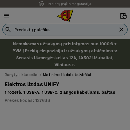
14 dienų grąžinimo garantija
Nemokamas užsakymų pristatymas nuo 1000 € +
PVM | Prekių ekspozicija ir užsakymų atsiėmimas:
Senasis Ukmergės kelias 12A, 14302 Užubaliai,
Vilniaus r.
Jungtys ir kabeliai
Matinimo lizdai stalviršiui
Elektros lizdas UNIFY
1 rozetė, 1 USB-A, 1 USB-C, 2 angos kabeliams, baltas
Prekės kodas
:
127633