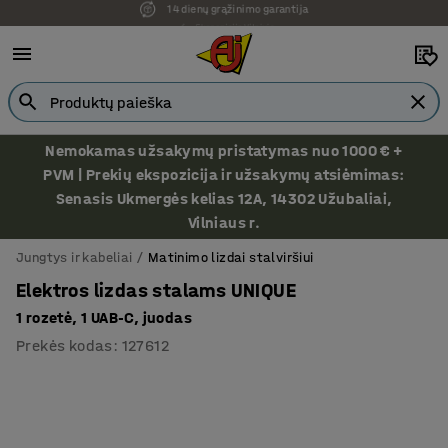
Ekspozicija Vilniuje
Nemokamas užsakymų pristatymas nuo 1000 € +
PVM | Prekių ekspozicija ir užsakymų atsiėmimas:
Senasis Ukmergės kelias 12A, 14302 Užubaliai,
Vilniaus r.
Jungtys ir kabeliai
Matinimo lizdai stalviršiui
Elektros lizdas stalams UNIQUE
1 rozetė, 1 UAB-C, juodas
Prekės kodas
:
127612