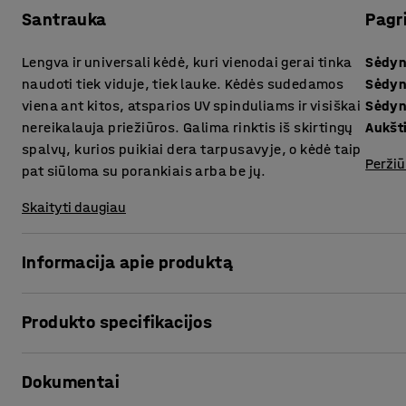
Santrauka
Pagr
Lengva ir universali kėdė, kuri vienodai gerai tinka
Sėdyn
naudoti tiek viduje, tiek lauke. Kėdės sudedamos
Sėdyn
viena ant kitos, atsparios UV spinduliams ir visiškai
Sėdyn
nereikalauja priežiūros. Galima rinktis iš skirtingų
Aukšt
spalvų, kurios puikiai dera tarpusavyje, o kėdė taip
Peržiū
pat siūloma su porankiais arba be jų.
Skaityti daugiau
Informacija apie produktą
BELIZE – tai lengvos, modernaus dizaino ir viena ant kito
Produkto specifikacijos
valgomiesiems ir kavinėms tiek viduje, tiek lauke. Galima r
įvairių spalvų, kurias lengva derinti pagal stilių ir paskirtį.
Sėdynės aukštis
:
460
mm
Dokumentai
Sėdynės gylis
:
460
mm
Kėdė pagaminta iš UV spinduliams atsparaus plastiko, todėl