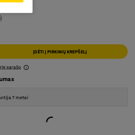
e
ĮDĖTI Į PIRKINIŲ KREPŠELĮ
prie sąrašo
mumas
ntija 7 metai