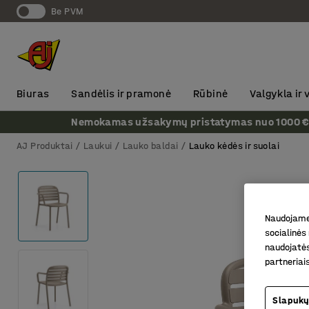
Be PVM
Biuras
Sandėlis ir pramonė
Rūbinė
Valgykla ir
Nemokamas užsakymų pristatymas nuo 1000 € + P
AJ Produktai
Laukui
Lauko baldai
Lauko kėdės ir suolai
Naudojame 
socialinės 
naudojatės
partneriai
Slapukų