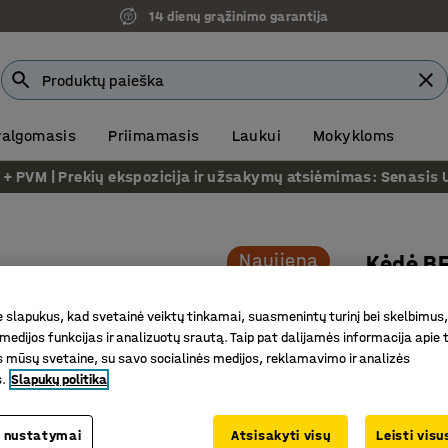
14 dienų grąžinimo garantija
 valgomasis
Priimamasis
Laukui
Mokykloms
VM | Prekių ekspozicija ir užsakymų atsiėmimas: Senasis Ukm
Naujiena
Kėdė BE
Su poran
slapukus, kad svetainė veiktų tinkamai, suasmenintų turinį bei skelbimus,
Prekės kod
medijos funkcijas ir analizuotų srautą. Taip pat dalijamės informacija apie t
 mūsų svetaine, su savo socialinės medijos, reklamavimo ir analizės
Viena ant
s.
Slapukų politika
sandėliu
Lengvą ir
 nustatymai
Atsisakyti visų
Leisti vis
Patvari i