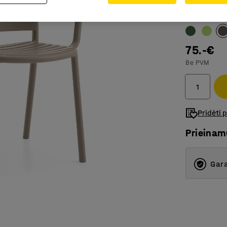
Spalva
:
Taup
75.-€
Be PVM
Pridėti 
Prieina
Gara