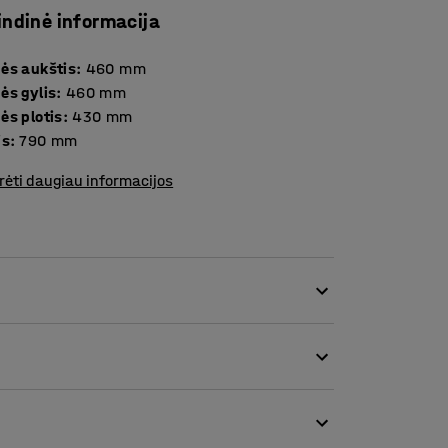
indinė informacija
ės aukštis
:
460
mm
ės gylis
:
460
mm
ės plotis
:
430
mm
is
:
790
mm
rėti daugiau informacijos
s sudedamos kėdės, puikiai tinkančios
inktis kėdę su porankiais arba be jų bei iš
 išlaiko savo spalvą net ir ilgą laiką būdama