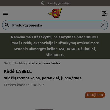
7 metų garantija
Nemokamas užsakymų pristatymas nuo 1000 € +
PVM | Prekių ekspozicija ir užsakymų atsiėmimas:
Senasis Ukmergės kelias 12A, 14302 Užubaliai,
Vilniaus r.
Sėdimi baldai
Konferencinės kėdės
Kėdė LABELL
Slidžių formos kojos, porankiai, juoda/ruda
Prekės kodas
:
1040313
Naujiena