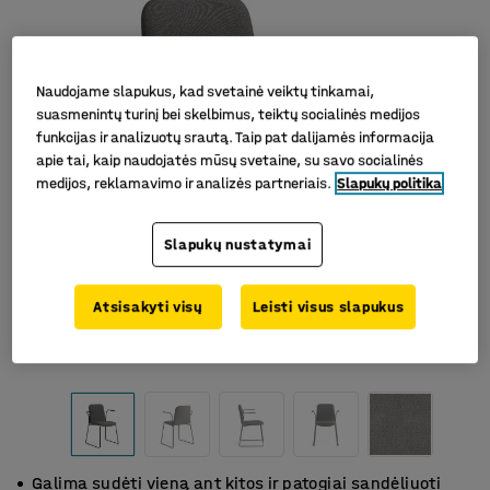
Naudojame slapukus, kad svetainė veiktų tinkamai,
suasmenintų turinį bei skelbimus, teiktų socialinės medijos
funkcijas ir analizuotų srautą. Taip pat dalijamės informacija
apie tai, kaip naudojatės mūsų svetaine, su savo socialinės
medijos, reklamavimo ir analizės partneriais.
Slapukų politika
Slapukų nustatymai
Atsisakyti visų
Leisti visus slapukus
Galima sudėti vieną ant kitos ir patogiai sandėliuoti