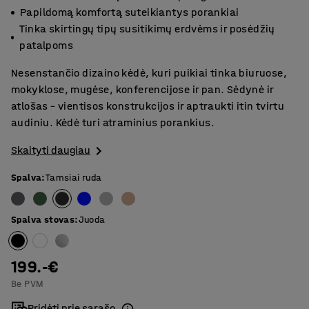
Papildomą komfortą suteikiantys porankiai
Tinka skirtingų tipų susitikimų erdvėms ir posėdžių
patalpoms
Nesenstančio dizaino kėdė, kuri puikiai tinka biuruose,
mokyklose, mugėse, konferencijose ir pan. Sėdynė ir
atlošas – vientisos konstrukcijos ir aptraukti itin tvirtu
audiniu. Kėdė turi atraminius porankius.
Skaityti daugiau
Spalva
:
Tamsiai ruda
Spalva stovas
:
Juoda
199.-€
Be PVM
Pridėti prie sąrašo