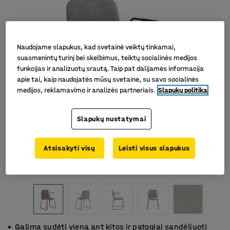
Naudojame slapukus, kad svetainė veiktų tinkamai,
suasmenintų turinį bei skelbimus, teiktų socialinės medijos
funkcijas ir analizuotų srautą. Taip pat dalijamės informacija
apie tai, kaip naudojatės mūsų svetaine, su savo socialinės
medijos, reklamavimo ir analizės partneriais.
Slapukų politika
Slapukų nustatymai
Atsisakyti visų
Leisti visus slapukus
Galima sudėti vieną ant kitos ir patogiai sandėliuoti