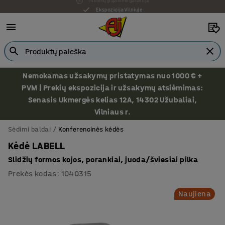
Ekspozicija Vilniuje
Nemokamas užsakymų pristatymas nuo 1000 € +
PVM | Prekių ekspozicija ir užsakymų atsiėmimas:
Senasis Ukmergės kelias 12A, 14302 Užubaliai,
Vilniaus r.
Sėdimi baldai
Konferencinės kėdės
Kėdė LABELL
Slidžių formos kojos, porankiai, juoda/šviesiai pilka
Prekės kodas
:
1040315
Naujiena