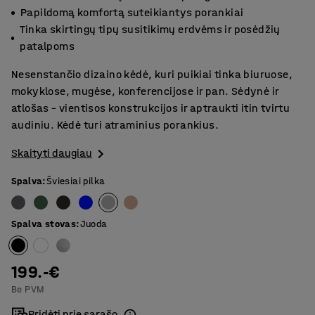
Papildomą komfortą suteikiantys porankiai
Tinka skirtingų tipų susitikimų erdvėms ir posėdžių
patalpoms
Nesenstančio dizaino kėdė, kuri puikiai tinka biuruose,
mokyklose, mugėse, konferencijose ir pan. Sėdynė ir
atlošas – vientisos konstrukcijos ir aptraukti itin tvirtu
audiniu. Kėdė turi atraminius porankius.
Skaityti daugiau
Spalva
:
Šviesiai pilka
Spalva stovas
:
Juoda
199.-€
Be PVM
Pridėti prie sąrašo