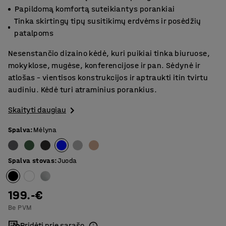
Papildomą komfortą suteikiantys porankiai
Tinka skirtingų tipų susitikimų erdvėms ir posėdžių
patalpoms
Nesenstančio dizaino kėdė, kuri puikiai tinka biuruose,
mokyklose, mugėse, konferencijose ir pan. Sėdynė ir
atlošas – vientisos konstrukcijos ir aptraukti itin tvirtu
audiniu. Kėdė turi atraminius porankius.
Skaityti daugiau
Spalva
:
Mėlyna
Spalva stovas
:
Juoda
199.-€
Be PVM
Pridėti prie sąrašo