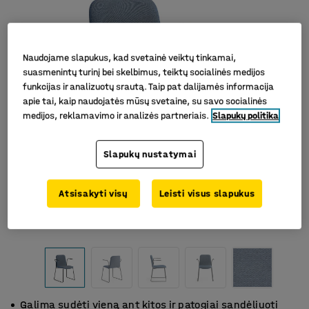
Naudojame slapukus, kad svetainė veiktų tinkamai,
suasmenintų turinį bei skelbimus, teiktų socialinės medijos
funkcijas ir analizuotų srautą. Taip pat dalijamės informacija
apie tai, kaip naudojatės mūsų svetaine, su savo socialinės
medijos, reklamavimo ir analizės partneriais.
Slapukų politika
Slapukų nustatymai
Atsisakyti visų
Leisti visus slapukus
Galima sudėti vieną ant kitos ir patogiai sandėliuoti