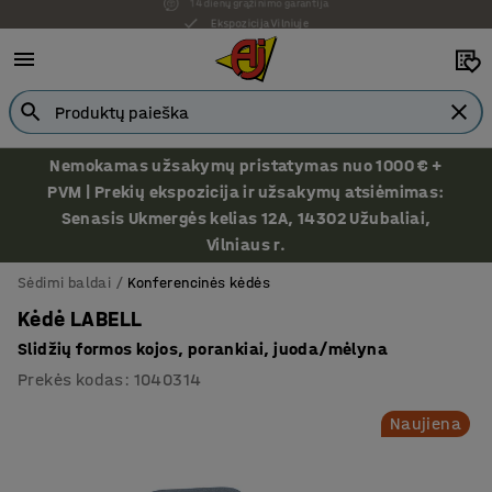
Ekspozicija Vilniuje
Nemokamas užsakymų pristatymas nuo 1000 € +
PVM | Prekių ekspozicija ir užsakymų atsiėmimas:
Senasis Ukmergės kelias 12A, 14302 Užubaliai,
Vilniaus r.
Sėdimi baldai
Konferencinės kėdės
Kėdė LABELL
Slidžių formos kojos, porankiai, juoda/mėlyna
Prekės kodas
:
1040314
Naujiena