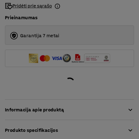
Pridėti prie sąrašo
Prieinamumas
Garantija 7 metai
Informacija apie produktą
Apsaugokite biuro grindis naudodami iš 100 % perdirbto
Produkto specifikacijos
PET pagamintą kilimėlį. Papildykite savo darbo vietą
tinkamo dydžio patvariu grindis apsaugančiu kilimėliu.