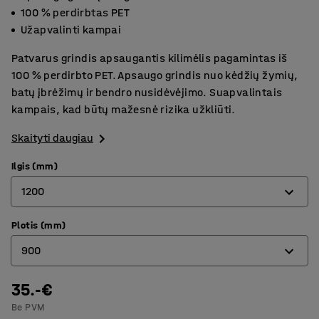
100 % perdirbtas PET
Užapvalinti kampai
Patvarus grindis apsaugantis kilimėlis pagamintas iš
100 % perdirbto PET. Apsaugo grindis nuo kėdžių žymių,
batų įbrėžimų ir bendro nusidėvėjimo. Suapvalintais
kampais, kad būtų mažesnė rizika užkliūti.
Skaityti daugiau
Ilgis (mm)
1200
Plotis (mm)
1200
900
1500
2000
35.-€
900
Be PVM
1200