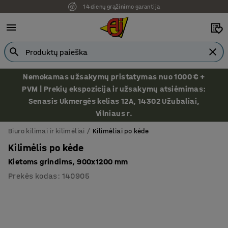
14 dienų grąžinimo garantija
Nemokamas užsakymų pristatymas nuo 1000 € +
PVM | Prekių ekspozicija ir užsakymų atsiėmimas:
Senasis Ukmergės kelias 12A, 14302 Užubaliai,
Vilniaus r.
Biuro kilimai ir kilimėliai
Kilimėliai po kėde
Kilimėlis po kėde
Kietoms grindims, 900x1200 mm
Prekės kodas
:
140905