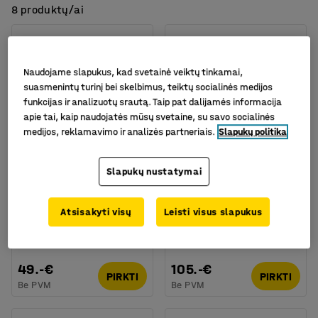
8 produktų/ai
Naudojame slapukus, kad svetainė veiktų tinkamai,
suasmenintų turinį bei skelbimus, teiktų socialinės medijos
funkcijas ir analizuotų srautą. Taip pat dalijamės informacija
apie tai, kaip naudojatės mūsų svetaine, su savo socialinės
medijos, reklamavimo ir analizės partneriais.
Slapukų politika
Galima rinktis skirtingus
Slapukų nustatymai
modelius
Kilimėlis po kėde,
Kilimėlis po kėde STAY,
kietoms grindims,
1200x1500mm
Atsisakyti visų
Leisti visus slapukus
1200x1500 mm
Prekės kodas
:
14090
Prekės kodas
:
140907
49.-€
105.-€
PIRKTI
PIRKTI
Be PVM
Be PVM