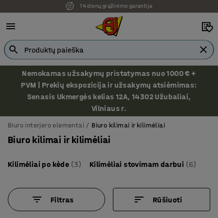
Ekspozicija Vilniuje
Nemokamas užsakymų pristatymas nuo 1000 € +
PVM | Prekių ekspozicija ir užsakymų atsiėmimas:
Senasis Ukmergės kelias 12A, 14302 Užubaliai,
Vilniaus r.
Biuro interjero elementai
Biuro kilimai ir kilimėliai
Biuro kilimai ir kilimėliai
Kilimėliai po kėde
(3)
Kilimėliai stovimam darbui
(6)
Filtras
Rūšiuoti