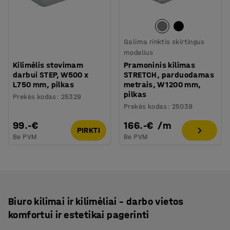
Galima rinktis skirtingus
modelius
Kilimėlis stovimam
Pramoninis kilimas
darbui STEP, W500 x
STRETCH, parduodamas
L750 mm, pilkas
metrais, W 1200 mm,
pilkas
Prekės kodas
:
25329
Prekės kodas
:
25038
99.-€
166.-€
/
m
PIRKTI
Be PVM
Be PVM
Biuro kilimai ir kilimėliai – darbo vietos
komfortui ir estetikai pagerinti