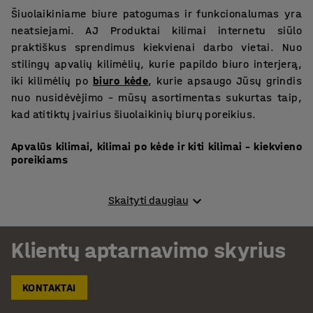
Šiuolaikiniame biure patogumas ir funkcionalumas yra
neatsiejami. AJ Produktai kilimai internetu siūlo
praktiškus sprendimus kiekvienai darbo vietai. Nuo
stilingų apvalių kilimėlių, kurie papildo biuro interjerą,
iki kilimėlių po
biuro kėde
, kurie apsaugo Jūsų grindis
nuo nusidėvėjimo – mūsų asortimentas sukurtas taip,
kad atitiktų įvairius šiuolaikinių biurų poreikius.
Apvalūs kilimai, kilimai po kėde ir kiti kilimai – kiekvieno
poreikiams
Apvalūs kilimai.
Mūsų apvalūs kilimėliai puikiai tinka
Skaityti daugiau
įvairioms biuro patalpoms ir suteikia ergonomišką
komfortą.
Klientų aptarnavimo skyrius
Kilimai po kėde
.
Mūsų patvarūs kilimėliai po kėdėmis
padeda apsaugoti biuro grindis ar minkštą dangą nuo
KONTAKTAI
nusidėvėjimo.