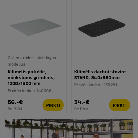
Galima rinktis skirtingus
modelius
Kilimėlis po kėde,
Kilimėlis darbui stovint
minkštoms grindims,
STAND, 840x550mm
1200x1500 mm
Prekės kodas
:
253251
Prekės kodas
:
140908
56.-€
34.-€
PIRKTI
PIRKTI
Be PVM
Be PVM