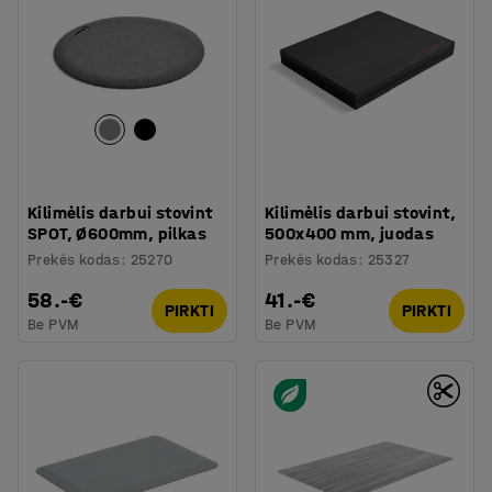
Kilimėlis darbui stovint
Kilimėlis darbui stovint,
SPOT, Ø600mm, pilkas
500x400 mm, juodas
Prekės kodas
:
25270
Prekės kodas
:
25327
58.-€
41.-€
PIRKTI
PIRKTI
Be PVM
Be PVM