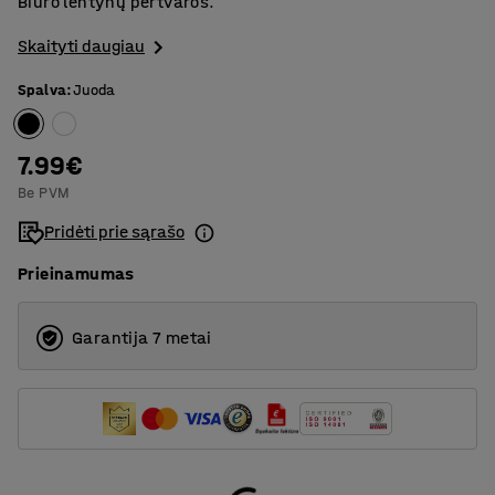
Biuro lentynų pertvaros.
Skaityti daugiau
Spalva
:
Juoda
7.99€
Be PVM
Pridėti prie sąrašo
Prieinamumas
Garantija 7 metai