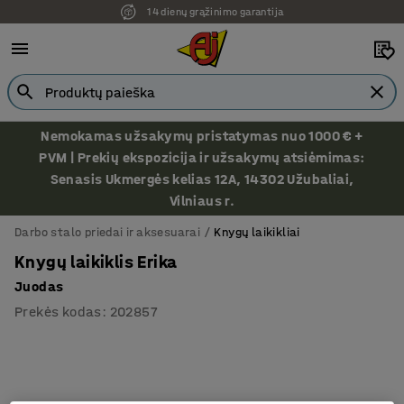
14 dienų grąžinimo garantija
Nemokamas užsakymų pristatymas nuo 1000 € +
PVM | Prekių ekspozicija ir užsakymų atsiėmimas:
Senasis Ukmergės kelias 12A, 14302 Užubaliai,
Vilniaus r.
Darbo stalo priedai ir aksesuarai
Knygų laikikliai
Knygų laikiklis Erika
Juodas
Prekės kodas
:
202857