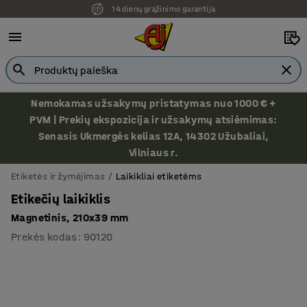
14 dienų grąžinimo garantija
Nemokamas užsakymų pristatymas nuo 1000 € +
PVM | Prekių ekspozicija ir užsakymų atsiėmimas:
Senasis Ukmergės kelias 12A, 14302 Užubaliai,
Vilniaus r.
Etiketės ir žymėjimas
Laikikliai etiketėms
Etikečių laikiklis
Magnetinis, 210x39 mm
Prekės kodas
:
90120