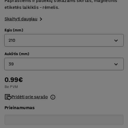
Paprastiems ir padėklų stelažams skirtas, magnetinis
etiketės laikiklis – rėmelis.
Skaityti daugiau
Ilgis (mm)
210
Aukštis (mm)
100
39
210
0.99€
26
Be PVM
39
Pridėti prie sąrašo
60
Prieinamumas