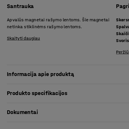
Santrauka
Pagr
Apvalūs magnetai rašymo lentoms. Šie magnetai
Sker
netinka stiklinėms rašymo lentoms.
Spalv
Skaityti daugiau
Svori
Peržiū
Informacija apie produktą
Magnetas – idealus magnetinių rašymo lentų priedas. Prez
Produkto specifikacijos
pritvirtinti schemas, spaudinius ir kitus dokumentus. Taip
skelbimų lentą, kur būtų skelbiami pranešimai ir informaci
Skersmuo
:
20
mm
Jums nereikės vargti su lipnia juosta ar lipdukais.
Dokumentai
Spalva
:
Raudona
Skaičius /komplektas
:
8
Svoris
:
0,04
kg
Spausdinti produkto puslapį