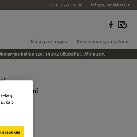
+370 5 278 59 80
info@ajproduktai.lt
Mūsų paslaugos
Rekomenduojame Jums
ergės kelias 12A, 14302 Užubaliai, Vilniaus r.
ai
20mm, raudoni
 teiktų
as
:
11426
ai, kaip
lentoms
ernešti
s priedas
us slapukus