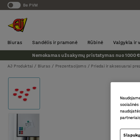
Be PVM
Biuras
Sandėlis ir pramonė
Rūbinė
Valgykla ir
Nemokamas užsakymų pristatymas nuo 1000 € + P
AJ Produktai
Biuras
Prezentacijoms
Priedai ir aksesuarai pr
Naudojame 
socialinės 
naudojatės
partneriai
Slapukų