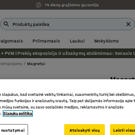
14 dienų grąžinimo garantija
 valgomasis
Priimamasis
Laukui
Mokykloms
VM | Prekių ekspozicija ir užsakymų atsiėmimas: Senasis Ukm
ezentacijoms
Magnetai
Magnet
8 vnt. Ø
slapukus, kad svetainė veiktų tinkamai, suasmenintų turinį bei skelbimus,
Prekės kod
medijos funkcijas ir analizuotų srautą. Taip pat dalijamės informacija apie t
 mūsų svetaine, su savo socialinės medijos, reklamavimo ir analizės
Rašymo 
s.
Slapukų politika
Lengva p
Naudinga
 nustatymai
Atsisakyti visų
Leisti vis