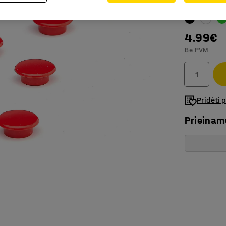
Spalva
:
Raud
4.99€
Be PVM
Pridėti 
Prieina