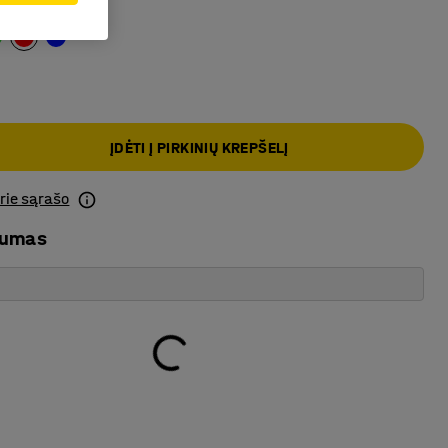
ona
ĮDĖTI Į PIRKINIŲ KREPŠELĮ
prie sąrašo
mumas