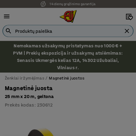
14 dienų grąžinimo garantija
Ekspozicija Vilniuje
Nemokamas užsakymų pristatymas nuo 1000 € +
PVM | Prekių ekspozicija ir užsakymų atsiėmimas:
Senasis Ukmergės kelias 12A, 14302 Užubaliai,
Vilniaus r.
Ženklai ir žymėjimas
Magnetinė juostos
Magnetinė juosta
25 mm x 20 m, geltona
Prekės kodas
:
230612