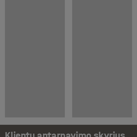
Klientų aptarnavimo skyrius