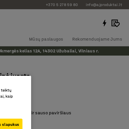
+370 5 278 59 80
info@ajproduktai.lt
Mūsų paslaugos
Rekomenduojame Jums
ergės kelias 12A, 14302 Užubaliai, Vilniaus r.
inė juosta
ėlyna
 teiktų
as
:
230613
ai, kaip
žymėjimas
a prie švaraus ir sauso paviršiaus
ngtas paviršius
us slapukus