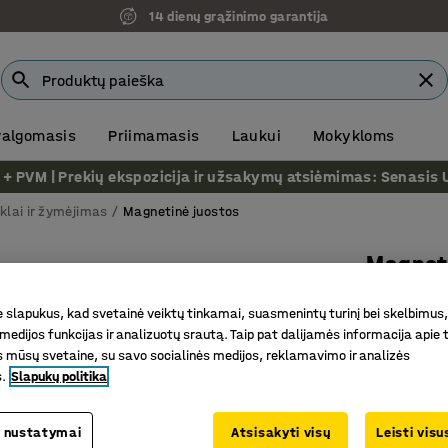
14 dienų grąžinimo garantija
 valgomasis
Priimamasis
Laukui
Mokykloms
VM | Prekių ekspozicija ir užsakymų atsiėmimas: Senasis Ukm
klai ir žymėjimas
Magnetinė juostos
Magnet
25mm, m
slapukus, kad svetainė veiktų tinkamai, suasmenintų turinį bei skelbimus,
Prekės kod
medijos funkcijas ir analizuotų srautą. Taip pat dalijamės informacija apie t
 mūsų svetaine, su savo socialinės medijos, reklamavimo ir analizės
Patogus 
s.
Slapukų politika
Tvirtinam
Vinilu de
 nustatymai
Atsisakyti visų
Leisti vis