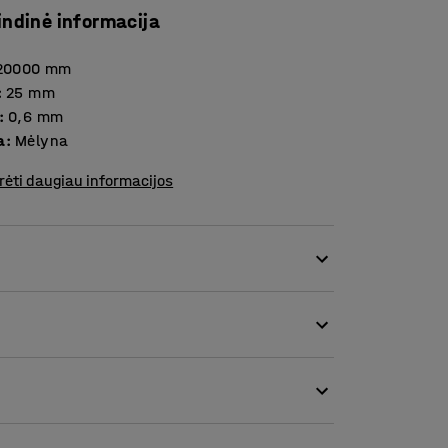
indinė informacija
20000
mm
:
25
mm
:
0,6
mm
a
:
Mėlyna
rėti daugiau informacijos
aktišką žymėjimo juostą. Magnetinė
ių ir sausų paviršių. Rašymui ant juostos