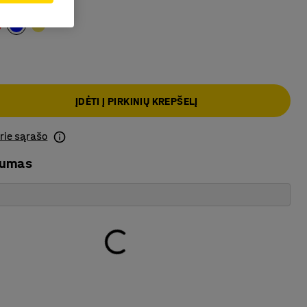
na
ĮDĖTI Į PIRKINIŲ KREPŠELĮ
prie sąrašo
mumas