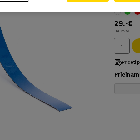
Spalva
:
Mėly
29.-€
Be PVM
Pridėti 
Prieina