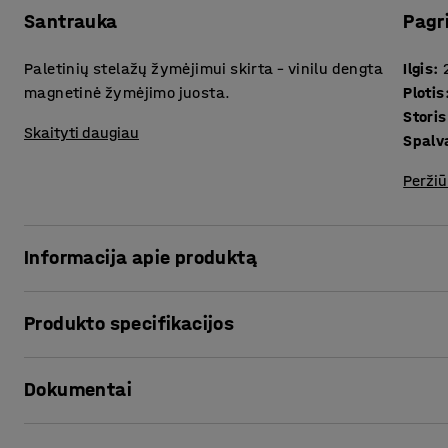
Santrauka
Pagr
Paletinių stelažų žymėjimui skirta – vinilu dengta
Ilgis
:
magnetinė žymėjimo juosta.
Plotis
Storis
Skaityti daugiau
Spalv
Peržiū
Informacija apie produktą
Sužymėkite turimus paletinius stelažus naudodami šią pr
Produkto specifikacijos
žymėjimo juosta yra dengta vinilu. Ji tvirtinama prie švar
naudokite tik sausiems paviršiams skirtus rašiklius.
Ilgis
:
20000
mm
Dokumentai
Plotis
:
25
mm
Storis
:
0,6
mm
Spalva
:
Mėlyna
Spausdinti produkto puslapį