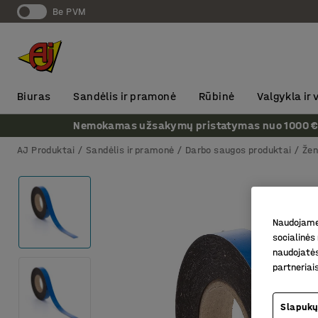
Be PVM
Biuras
Sandėlis ir pramonė
Rūbinė
Valgykla ir
Nemokamas užsakymų pristatymas nuo 1000 € + P
AJ Produktai
Sandėlis ir pramonė
Darbo saugos produktai
Žen
Naudojame 
socialinės 
naudojatės
partneriai
Slapukų