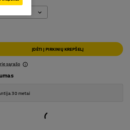
ĮDĖTI Į PIRKINIŲ KREPŠELĮ
prie sąrašo
mumas
ntija 30 metai