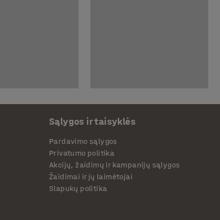
Sąlygos ir taisyklės
Pardavimo sąlygos
Privatumo politika
Akcijų, žaidimų ir kampanijų sąlygos
Žaidimai ir jų laimėtojai
Slapukų politika