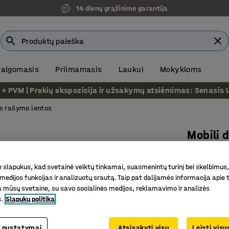
14 dienų grąžinimo garantija
 valgomasis
Priimamasis
Laukui
Mokykloms
VM | Prekių ekspozicija ir užsakymų atsiėmimas: Senasis Ukm
os rašymo lentos
Mobili 
2005x12
Prekės kod
slapukus, kad svetainė veiktų tinkamai, suasmenintų turinį bei skelbimus,
medijos funkcijas ir analizuotų srautą. Taip pat dalijamės informacija apie t
Patvarus
 mūsų svetaine, su savo socialinės medijos, reklamavimo ir analizės
s.
Slapukų politika
Magnetini
Balta raš
 nustatymai
Atsisakyti visų
Leisti vis