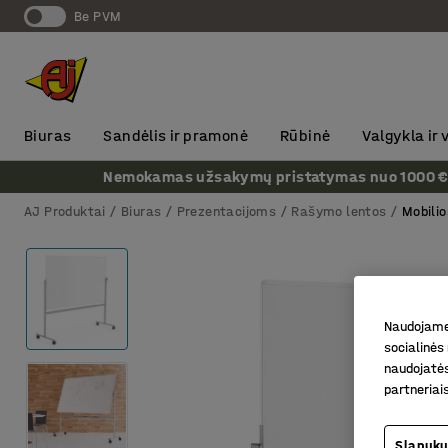
Be PVM
Biuras
Sandėlis ir pramonė
Rūbinė
Valgykla ir
Nemokamas užsakymų pristatymas nuo 1000 € + P
AJ Produktai
Biuras
Prezentacijoms
Rašymo lentos
Mobili
Naudojame 
socialinės 
naudojatės
partneriai
Slapukų