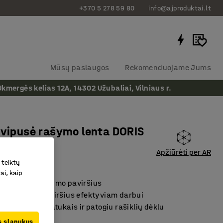
+370 5 278 59 80
info@ajproduktai.lt
Mūsų paslaugos
Rekomenduojame Jums
ergės kelias 12A, 14302 Užubaliai, Vilniaus r.
dvipusė rašymo lenta DORIS
05 mm
Apžiūrėti per AR
as
:
14229
 teiktų
ai, kaip
 keraminis rašymo paviršius
s dvipusis paviršius efektyviam darbui
ymo lenta su ratukais ir patogiu rašiklių dėklu
us slapukus