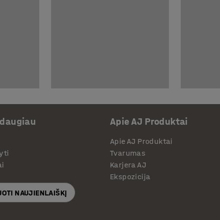
 daugiau
Apie AJ Produktai
Apie AJ Produktai
yti
Tvarumas
ai
Karjera AJ
Ekspozicija
OTI NAUJIENLAIŠKĮ