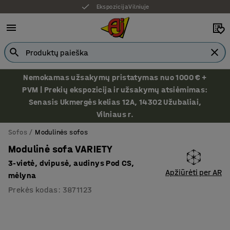
Ekspozicija Vilniuje
Nemokamas užsakymų pristatymas nuo 1000 € +
PVM | Prekių ekspozicija ir užsakymų atsiėmimas:
Senasis Ukmergės kelias 12A, 14302 Užubaliai,
Vilniaus r.
Sofos
Modulinės sofos
Modulinė sofa VARIETY
3-vietė, dvipusė, audinys Pod CS,
Apžiūrėti per AR
mėlyna
Prekės kodas
:
3871123