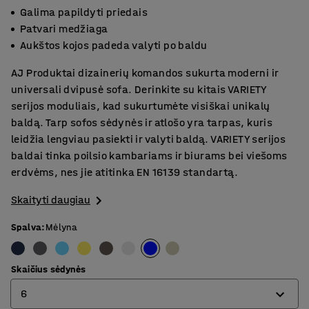
Galima papildyti priedais
Patvari medžiaga
Aukštos kojos padeda valyti po baldu
AJ Produktai dizainerių komandos sukurta moderni ir
universali dvipusė sofa. Derinkite su kitais VARIETY
serijos moduliais, kad sukurtumėte visiškai unikalų
baldą. Tarp sofos sėdynės ir atlošo yra tarpas, kuris
leidžia lengviau pasiekti ir valyti baldą. VARIETY serijos
baldai tinka poilsio kambariams ir biurams bei viešoms
erdvėms, nes jie atitinka EN 16139 standartą.
Skaityti daugiau
Spalva
:
Mėlyna
Skaičius sėdynės
6