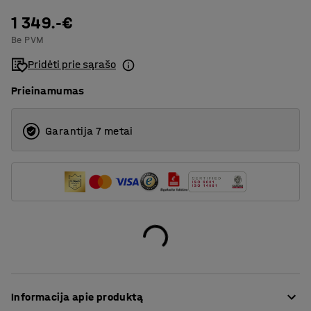
1 349.-€
4
Be PVM
6
Pridėti prie sąrašo
Prieinamumas
Garantija 7 metai
Informacija apie produktą