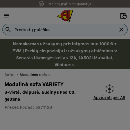
14 dienų grąžinimo garantija
Nemokamas užsakymų pristatymas nuo 1000 € +
PVM | Prekių ekspozicija ir užsakymų atsiėmimas:
Senasis Ukmergės kelias 12A, 14302 Užubaliai,
Vilniaus r.
Sofos
Modulinės sofos
Modulinė sofa VARIETY
3-vietė, dvipusė, audinys Pod CS,
Apžiūrėti per AR
geltona
Prekės kodas
:
3871126