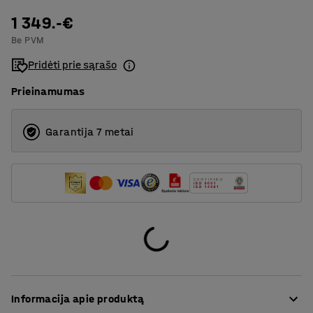
1 349.-€
4
Be PVM
6
Pridėti prie sąrašo
Prieinamumas
Garantija 7 metai
Informacija apie produktą