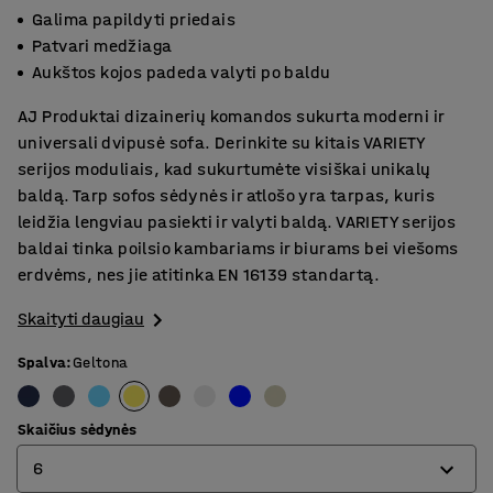
Galima papildyti priedais
Patvari medžiaga
Aukštos kojos padeda valyti po baldu
AJ Produktai dizainerių komandos sukurta moderni ir
universali dvipusė sofa. Derinkite su kitais VARIETY
serijos moduliais, kad sukurtumėte visiškai unikalų
baldą. Tarp sofos sėdynės ir atlošo yra tarpas, kuris
leidžia lengviau pasiekti ir valyti baldą. VARIETY serijos
baldai tinka poilsio kambariams ir biurams bei viešoms
erdvėms, nes jie atitinka EN 16139 standartą.
Skaityti daugiau
Spalva
:
Geltona
Skaičius sėdynės
6