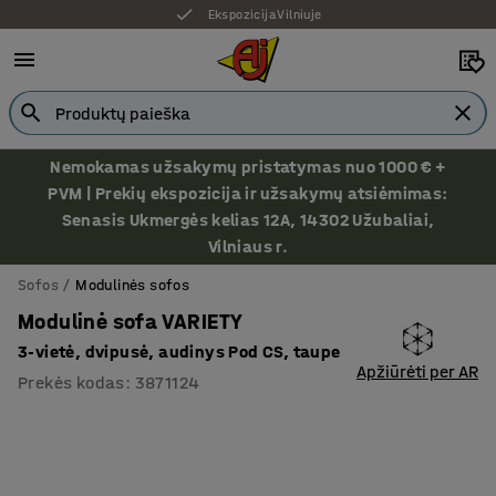
Ekspozicija Vilniuje
Nemokamas užsakymų pristatymas nuo 1000 € +
PVM | Prekių ekspozicija ir užsakymų atsiėmimas:
Senasis Ukmergės kelias 12A, 14302 Užubaliai,
Vilniaus r.
Sofos
Modulinės sofos
Modulinė sofa VARIETY
3-vietė, dvipusė, audinys Pod CS, taupe
Apžiūrėti per AR
Prekės kodas
:
3871124