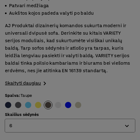
Patvari medžiaga
Aukštos kojos padeda valyti po baldu
AJ Produktai dizainerių komandos sukurta moderni ir
universali dvipusė sofa. Derinkite su kitais VARIETY
serijos moduliais, kad sukurtumėte visiškai unikalų
baldą. Tarp sofos sėdynės ir atlošo yra tarpas, kuris
leidžia lengviau pasiekti ir valyti baldą. VARIETY serijos
baldai tinka poilsio kambariams ir biurams bei viešoms
erdvėms, nes jie atitinka EN 16139 standartą.
Skaityti daugiau
Spalva
:
Taupe
Skaičius sėdynės
6