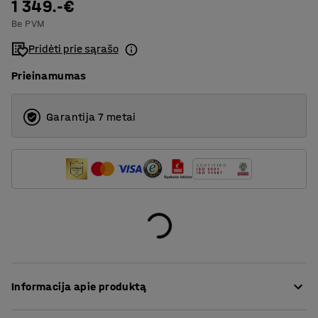
1 349.-€
4
Be PVM
6
Pridėti prie sąrašo
Prieinamumas
Garantija 7 metai
Informacija apie produktą
Sofa yra labai patogi ir aptraukta tvirtu audiniu, kuris