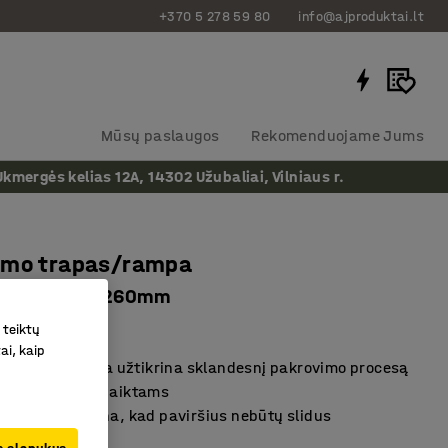
+370 5 278 59 80
info@ajproduktai.lt
Mūsų paslaugos
Rekomenduojame Jums
ergės kelias 12A, 14302 Užubaliai, Vilniaus r.
imo trapas/rampa
porai, 2000x260mm
as
:
23596
 teiktų
ai, kaip
akrovimo rampa užtikrina sklandesnį pakrovimo procesą
tinka trapiems daiktams
ortelis užtikrina, kad paviršius nebūtų slidus