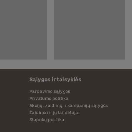
Sąlygos ir taisyklės
Pardavimo sąlygos
Privatumo politika
Akcijų, žaidimų ir kampanijų sąlygos
Žaidimai ir jų laimėtojai
Slapukų politika