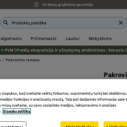
14 dienų grąžinimo garantija
 valgomasis
Priimamasis
Laukui
Mokykloms
VM | Prekių ekspozicija ir užsakymų atsiėmimas: Senasis Ukm
s
Pakrovimo rampos
Pakrov
750 kg-
Prekės kod
slapukus, kad svetainė veiktų tinkamai, suasmenintų turinį bei skelbimus,
medijos funkcijas ir analizuotų srautą. Taip pat dalijamės informacija apie t
Lenkta p
 mūsų svetaine, su savo socialinės medijos, reklamavimo ir analizės
Idealiai 
s.
Slapukų politika
Lenktas b