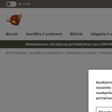
Be PVM
Biuras
Sandėlis ir pramonė
Rūbinė
Valgykla ir
Nemokamas užsakymų pristatymas nuo 1000 € + P
AJ Produktai
Sandėlis ir pramonė
Vežimėliai ir ratukai
Rampo
Naudojame 
socialinės 
naudojatės
partneriai