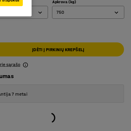
us slapukus
Apkrova (kg)
750
300
750
ĮDĖTI Į PIRKINIŲ KREPŠELĮ
prie sąrašo
mumas
ntija 7 metai