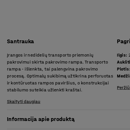
Santrauka
Pagr
Įrangos ir nedidelių transporto priemonių
Ilgis
:
pakrovimui skirta pakrovimo rampa. Transporto
Aukšt
rampa - išlenkta, tai palengvina pakrovimo
Plotis
procesą. Optimalų sukibimą užtikrina perforuotas
Medži
ir kontūruotas rampos paviršius, o konstrukcijai
Peržiū
stabilumo suteikia užlenkti kraštai.
Skaityti daugiau
Informacija apie produktą