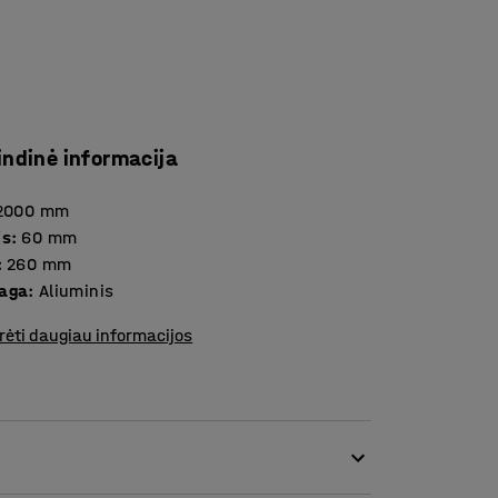
indinė informacija
2000
mm
is
:
60
mm
:
260
mm
aga
:
Aliuminis
rėti daugiau informacijos