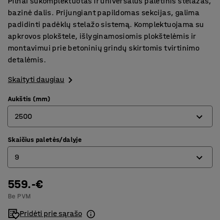
Pilnai sukomplektuotas ir universalus paletinis stelažas,
bazinė dalis. Prijungiant papildomas sekcijas, galima
padidinti padėklų stelažo sistemą. Komplektuojama su
apkrovos plokštele, išlyginamosiomis plokštelėmis ir
montavimui prie betoninių grindų skirtomis tvirtinimo
detalėmis.
Skaityti daugiau
Aukštis (mm)
2500
Skaičius paletės/dalyje
2500
9
4000
559.-€
9
Be PVM
12
Pridėti prie sąrašo