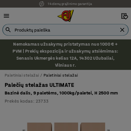
14 dienų grąžinimo garantija
Nemokamas užsakymų pristatymas nuo 1000 € +
PVM | Prekių ekspozicija ir užsakymų atsiėmimas:
Senasis Ukmergės kelias 12A, 14302 Užubaliai,
Vilniaus r.
Paletiniai stelažai
Paletiniai stelažai
Palečių stelažas ULTIMATE
Bazinė dalis, 9 paletėms, 1000kg/paletei, H 2500 mm
Prekės kodas
:
23733