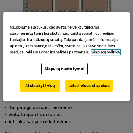
Naudojame slapukus, kad svetainė veiktų tinkamai,
suasmenintų turinį bei skelbimus, teiktų socialinės medijos
funkcijas ir analizuotų srautą. Taip pat dalijamės informacija
apie tai, kaip naudojatės mūsų svetaine, su savo socialinės
medijos, reklamavimo ir analizės partneriais.
Slapukų politika
Slapukų nustatymai
Atsisakyti visų
Leisti visus slapukus
Itin patogu susidėti reikmenis
Vietą taupantis dizainas
Atitinka saugos reikalavimus