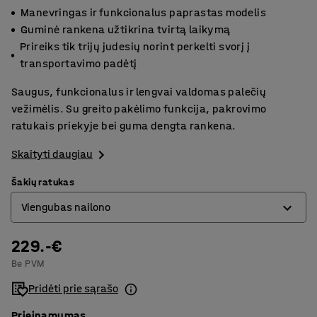
Manevringas ir funkcionalus paprastas modelis
Guminė rankena užtikrina tvirtą laikymą
Prireiks tik trijų judesių norint perkelti svorį į
transportavimo padėtį
Saugus, funkcionalus ir lengvai valdomas palečių
vežimėlis. Su greito pakėlimo funkcija, pakrovimo
ratukais priekyje bei guma dengta rankena.
Skaityti daugiau
Šakių ratukas
Viengubas nailono
229.-€
Dvigubas nailono
Be PVM
Viengubas nailono
Pridėti prie sąrašo
Prieinamumas