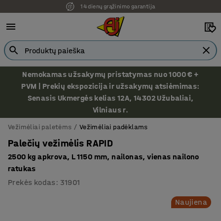
14 dienų grąžinimo garantija
Ekspozicija Vilniuje
Nemokamas užsakymų pristatymas nuo 1000 € +
PVM | Prekių ekspozicija ir užsakymų atsiėmimas:
Senasis Ukmergės kelias 12A, 14302 Užubaliai,
Vilniaus r.
Vežimėliai paletėms
Vežimėliai padėklams
Palečių vežimėlis RAPID
2500 kg apkrova, L 1150 mm, nailonas, vienas nailono
ratukas
Prekės kodas
:
31901
Naujiena