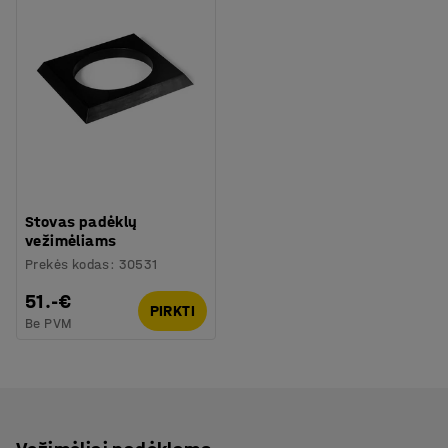
Stovas padėklų
vežimėliams
Prekės kodas
:
30531
51.-€
PIRKTI
Be PVM