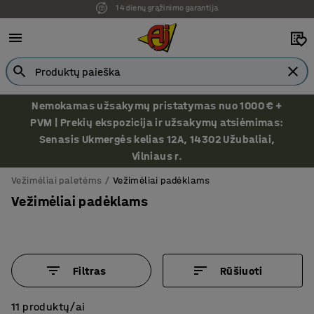
Ekspozicija Vilniuje
Nemokamas užsakymų pristatymas nuo 1000 € +
PVM | Prekių ekspozicija ir užsakymų atsiėmimas:
Senasis Ukmergės kelias 12A, 14302 Užubaliai,
Vilniaus r.
Vežimėliai paletėms
Vežimėliai padėklams
Vežimėliai padėklams
Filtras
Rūšiuoti
11 produktų/ai