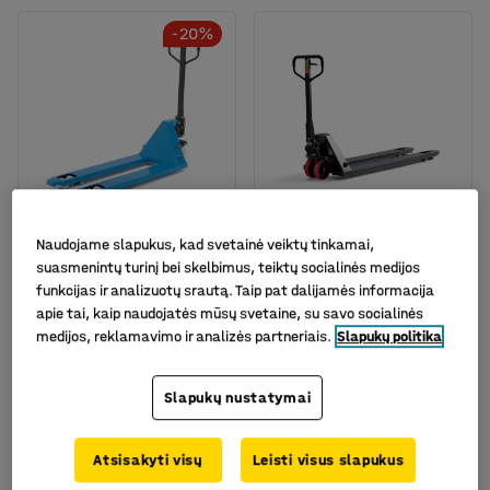
-20%
Galima rinktis skirtingus
Naudojame slapukus, kad svetainė veiktų tinkamai,
modelius
suasmenintų turinį bei skelbimus, teiktų socialinės medijos
Padėklų vežimėlis RAPID,
Padėklų vežimėlis
funkcijas ir analizuotų srautą. Taip pat dalijamės informacija
2500kg, 1150mm,
BOOST, Quicklift,
apie tai, kaip naudojatės mūsų svetaine, su savo socialinės
dvigubas ratukas,
2000kg, 1500mm,
medijos, reklamavimo ir analizės partneriais.
Slapukų politika
nailonas
dvigubas ratas,
poliuretANAs, pilkas
Prekės kodas
:
31029
Prekės kodas
:
31772
Slapukų nustatymai
415.-€
332.-€
PIRKTI
Atsisakyti visų
Leisti visus slapukus
Be PVM
709.-€
Žemiausia kaina per