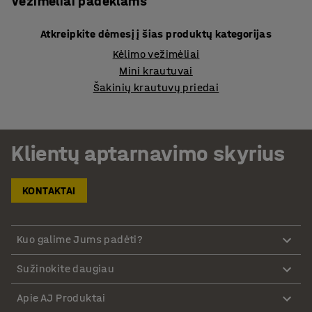
Vežimėliai padėklams
Atkreipkite dėmesį į šias produktų kategorijas
Kėlimo vežimėliai
Mini krautuvai
Šakinių krautuvų priedai
Klientų aptarnavimo skyrius
KONTAKTAI
Kuo galime Jums padėti?
Sužinokite daugiau
Apie AJ Produktai