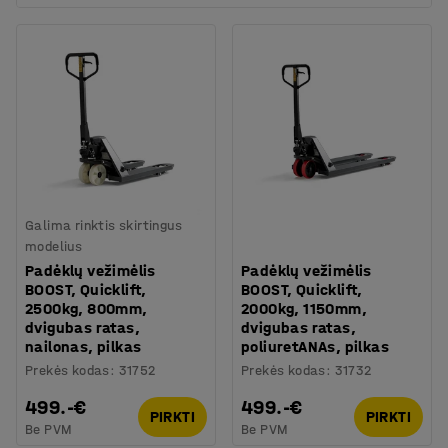
Galima rinktis skirtingus
modelius
Padėklų vežimėlis
Padėklų vežimėlis
BOOST, Quicklift,
BOOST, Quicklift,
2500kg, 800mm,
2000kg, 1150mm,
dvigubas ratas,
dvigubas ratas,
nailonas, pilkas
poliuretANAs, pilkas
Prekės kodas
:
31752
Prekės kodas
:
31732
499.-€
499.-€
PIRKTI
PIRKTI
Be PVM
Be PVM