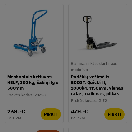
Galima rinktis skirtingus
modelius
Mechaninis keltuvas
Padėklų vežimėlis
HELP, 200 kg, šakių ilgis
BOOST, Quicklift,
580mm
2000kg, 1150mm, vienas
ratas, nailonas, pilkas
Prekės kodas
:
31228
Prekės kodas
:
31721
239.-€
479.-€
PIRKTI
PIRKTI
Be PVM
Be PVM