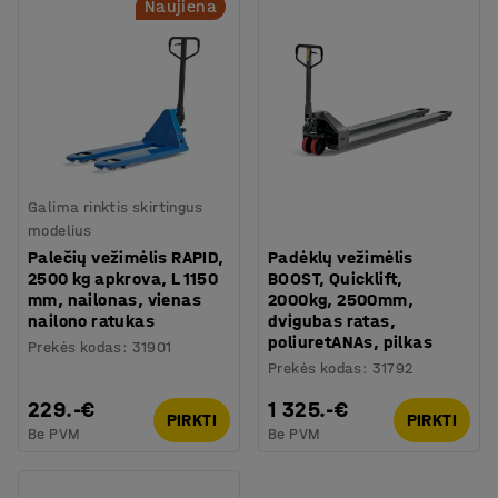
Naujiena
Galima rinktis skirtingus
modelius
Palečių vežimėlis RAPID,
Padėklų vežimėlis
2500 kg apkrova, L 1150
BOOST, Quicklift,
mm, nailonas, vienas
2000kg, 2500mm,
nailono ratukas
dvigubas ratas,
poliuretANAs, pilkas
Prekės kodas
:
31901
Prekės kodas
:
31792
229.-€
1 325.-€
PIRKTI
PIRKTI
Be PVM
Be PVM