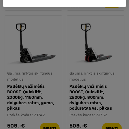
PIRKTI
pastarąsias 30 d.
415.-€
Be PVM
Galima rinktis skirtingus
Galima rinktis skirtingus
modelius
modelius
Padėklų vežimėlis
Padėklų vežimėlis
BOOST, Quicklift,
BOOST, Quicklift,
2000kg, 1150mm,
2500kg, 800mm,
dvigubas ratas, guma,
dvigubas ratas,
pilkas
poliuretANAs, pilkas
Prekės kodas
:
31742
Prekės kodas
:
31762
509.-€
509.-€
PIRKTI
PIRKTI