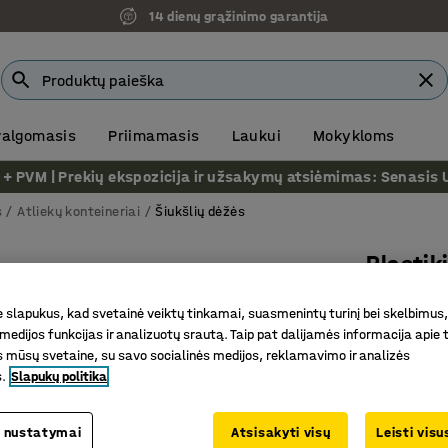
14 dienų grąžinimo garantija
 valgomasis
Priimamasis
Laukui
Mokykloms
VM | Prekių ekspozicija ir užsakymų atsiėmimas: Senasis Ukm
s
Atliekų konteineriai
Šiukšlių dėžės
Plastik
35L, Ø39
slapukus, kad svetainė veiktų tinkamai, suasmenintų turinį bei skelbimus,
Prekės kod
medijos funkcijas ir analizuotų srautą. Taip pat dalijamės informacija apie t
 mūsų svetaine, su savo socialinės medijos, reklamavimo ir analizės
Tvirtas p
s.
Slapukų politika
Atlaiko 
Tinka kai
 nustatymai
Atsisakyti visų
Leisti vis