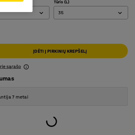
)
Tūris (L)
35
35
75
ĮDĖTI Į PIRKINIŲ KREPŠELĮ
prie sąrašo
mumas
ntija 7 metai