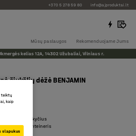
+370 5 278 59 80
info@ajproduktai.lt
Mūsų paslaugos
Rekomenduojame Jums
ergės kelias 12A, 14302 Užubaliai, Vilniaus r.
inė šiukšlių dėžė BENJAMIN
5 mm, juoda
 teiktų
as
:
14317
ai, kaip
olipropilenas
temperatūros pokyčius
p saugojimo konteineris
us slapukus