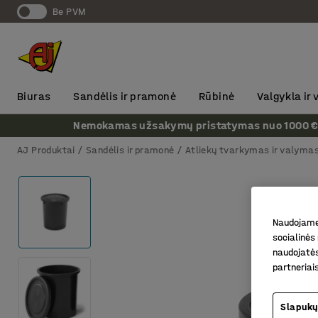
Be PVM
Biuras
Sandėlis ir pramonė
Rūbinė
Valgykla ir
Nemokamas užsakymų pristatymas nuo 1000 € + P
AJ Produktai
Sandėlis ir pramonė
Atliekų tvarkymas ir valyma
Naudojame 
socialinės 
naudojatės
partneriai
Slapukų