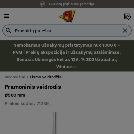
14 dienų grąžinimo garantija
Nemokamas užsakymų pristatymas nuo 1000 € +
PVM | Prekių ekspozicija ir užsakymų atsiėmimas:
Senasis Ukmergės kelias 12A, 14302 Užubaliai,
Vilniaus r.
Veidrodžiai
Eismo veidrodžiai
Pramoninis veidrodis
Ø500 mm
Prekės kodas
:
21259