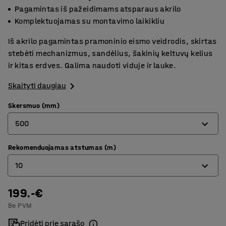
Pagamintas iš pažeidimams atsparaus akrilo
Komplektuojamas su montavimo laikikliu
Iš akrilo pagamintas pramoninio eismo veidrodis, skirtas
stebėti mechanizmus, sandėlius, šakinių keltuvų kelius
ir kitas erdves. Galima naudoti viduje ir lauke.
Skaityti daugiau
Skersmuo (mm)
500
Rekomenduojamas atstumas (m)
500
10
600
199.-€
10
Be PVM
12
Pridėti prie sąrašo