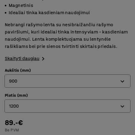
Magnetinis
Idealiai tinka kasdieniam naudojimui
Nebrangi rašymo lenta su nesibraižančiu rašymo
paviršiumi, kuri idealiai tinka intensyviam – kasdieniam
naudojimui. Lenta komplektuojama su lentynėle
rašikliams bei prie sienos tvirtinti skirtais priedais.
Skaityti daugiau
Aukštis (mm)
900
Plotis (mm)
450
1200
600
900
89.-€
600
Be PVM
1000
900