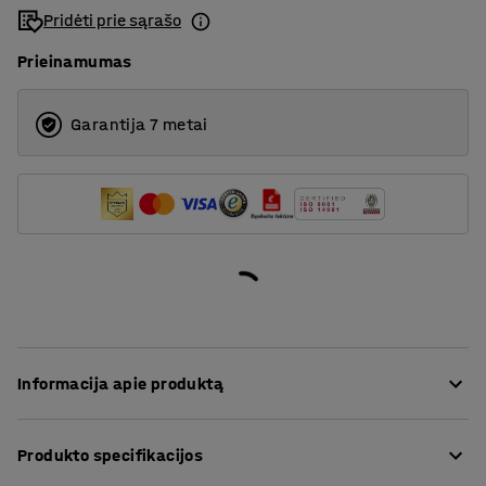
Pridėti prie sąrašo
1200
Prieinamumas
Garantija 7 metai
Informacija apie produktą
Rašymo lenta – nepamainomas kiekvieno biuro, mokymo
Produkto specifikacijos
klasės ar konferencijų kambario priedas. Tai – tobulas
priedas ant kurio galėsite pritvirtinti užrašus,