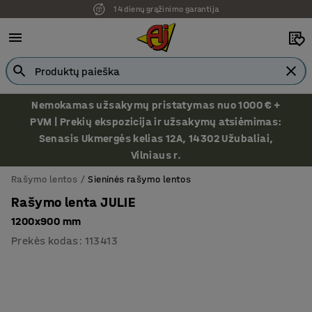
14 dienų grąžinimo garantija
Ekspozicija Vilniuje
Nemokamas užsakymų pristatymas nuo 1000 € +
PVM | Prekių ekspozicija ir užsakymų atsiėmimas:
Senasis Ukmergės kelias 12A, 14302 Užubaliai,
Vilniaus r.
Rašymo lentos
Sieninės rašymo lentos
Rašymo lenta JULIE
1200x900 mm
Prekės kodas
:
113413