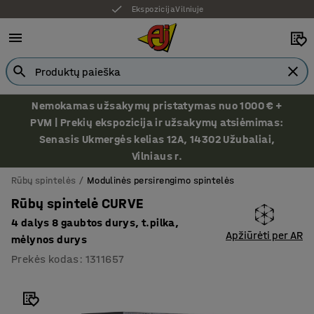
Ekspozicija Vilniuje
Nemokamas užsakymų pristatymas nuo 1000 € +
PVM | Prekių ekspozicija ir užsakymų atsiėmimas:
Senasis Ukmergės kelias 12A, 14302 Užubaliai,
Vilniaus r.
Rūbų spintelės
Modulinės persirengimo spintelės
Rūbų spintelė CURVE
4 dalys 8 gaubtos durys, t.pilka,
Apžiūrėti per AR
mėlynos durys
Prekės kodas
:
1311657