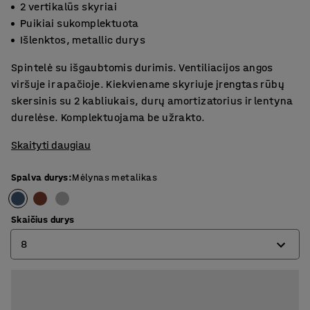
2 vertikalūs skyriai
Puikiai sukomplektuota
Išlenktos, metallic durys
Spintelė su išgaubtomis durimis. Ventiliacijos angos
viršuje ir apačioje. Kiekviename skyriuje įrengtas rūbų
skersinis su 2 kabliukais, durų amortizatorius ir lentyna
durelėse. Komplektuojama be užrakto.
Skaityti daugiau
Spalva durys
:
Mėlynas metalikas
Skaičius durys
8
4
6